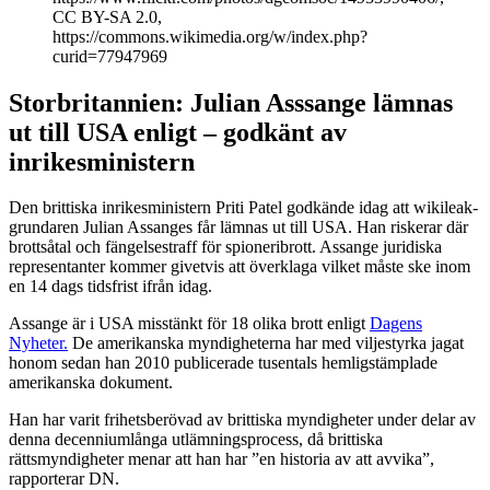
CC BY-SA 2.0,
https://commons.wikimedia.org/w/index.php?
curid=77947969
Storbritannien: Julian Asssange lämnas
ut till USA enligt – godkänt av
inrikesministern
Den brittiska inrikesministern Priti Patel godkände idag att wikileak-
grundaren Julian Assanges får lämnas ut till USA. Han riskerar där
brottsåtal och fängelsestraff för spioneribrott. Assange juridiska
representanter kommer givetvis att överklaga vilket måste ske inom
en 14 dags tidsfrist ifrån idag.
Assange är i USA misstänkt för 18 olika brott enligt
Dagens
Nyheter.
De amerikanska myndigheterna har med viljestyrka jagat
honom sedan han 2010 publicerade tusentals hemligstämplade
amerikanska dokument.
Han har varit frihetsberövad av brittiska myndigheter under delar av
denna decenniumlånga utlämningsprocess, då brittiska
rättsmyndigheter menar att han har ”en historia av att avvika”,
rapporterar DN.