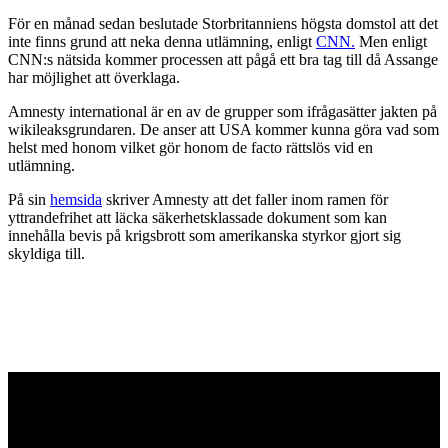
För en månad sedan beslutade Storbritanniens högsta domstol att det
inte finns grund att neka denna utlämning, enligt
CNN.
Men enligt
CNN:s nätsida kommer processen att pågå ett bra tag till då Assange
har möjlighet att överklaga.
Amnesty international är en av de grupper som ifrågasätter jakten på
wikileaksgrundaren. De anser att USA kommer kunna göra vad som
helst med honom vilket gör honom de facto rättslös vid en
utlämning.
På sin
hemsida
skriver Amnesty att det faller inom ramen för
yttrandefrihet att läcka säkerhetsklassade dokument som kan
innehålla bevis på krigsbrott som amerikanska styrkor gjort sig
skyldiga till.