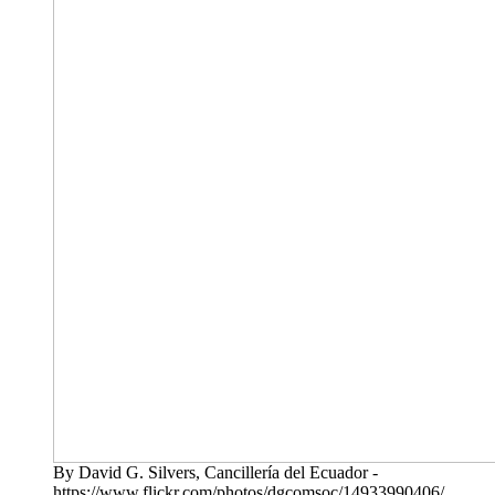
By David G. Silvers, Cancillería del Ecuador -
https://www.flickr.com/photos/dgcomsoc/14933990406/,