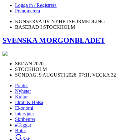
Logga in / Registrera
Prenumerera
KONSERVATIV NYHETSFÖRMEDLING
BASERAD I STOCKHOLM
SVENSKA MORGONBLADET
SEDAN 2020
STOCKHOLM
SÖNDAG, 9 AUGUSTI 2026, 07:11, VECKA 32
Politik
Nyheter
Kultur
Idrott & Hälsa
Ekonomi
Intervjuer
Skribenter
#Taggar
Butik
Sök