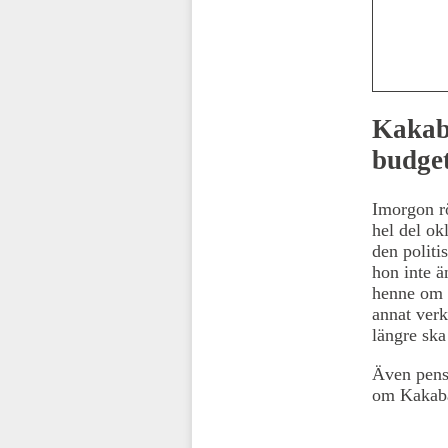
Kakab
budge
Imorgon r
hel del o
den polit
hon inte ä
henne om a
annat verk
längre ska
Även pensi
om Kakabav