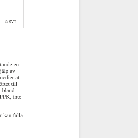
© SVT
tande en
jälp av
edier att
tet till
h bland
 PPK, inte
 kan falla