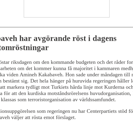
aveh har avgörande röst i dagens
tomröstningar
östar riksdagen om den kommande budgeten och det råder for
klarheten om det kommer kunna få majoritet i kammaren medh
iska viden Amineh Kakabaveh. Hon sade under måndagen till m
n bestämt sig. Det hela hänger på huruvida regeringen håller löf
tt markera tydligt mot Turkiets hårda linje mot Kurderna oc
a för att den kurdiska motståndsrörelsens huvudorganisation,
 klassas som terroristorganisation av världssamfundet.
onsuppgörelsen som regeringen nu har Centerpartiets stöd för
eh väljer att rösta emot förslaget.