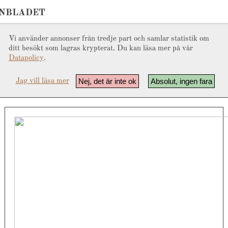
ONBLADET
Vi använder annonser från tredje part och samlar statistik om
ditt besökt som lagras krypterat. Du kan läsa mer på vår
Datapolicy
.
Nej, det är inte ok
Absolut, ingen fara
Jag vill läsa mer