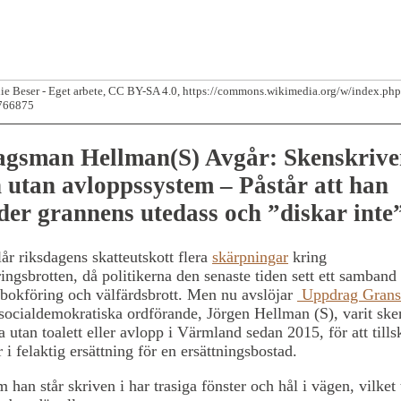
ie Beser - Eget arbete, CC BY-SA 4.0, https://commons.wikimedia.org/w/index.ph
766875
agsman Hellman(S) Avgår: Skenskrive
 utan avloppssystem – Påstår att han
er grannens utedass och ”diskar inte
lår riksdagens skatteutskott flera
skärpningar
kring
ingsbrotten, då politikerna den senaste tiden sett ett samband
kbokföring och välfärdsbrott. Men nu avslöjar
Uppdrag Grans
 socialdemokratiska ordförande, Jörgen Hellman (S), varit ske
a utan toalett eller avlopp i Värmland sedan 2015, för att tills
 i felaktig ersättning för en ersättningsbostad.
 han står skriven i har trasiga fönster och hål i vägen, vilket