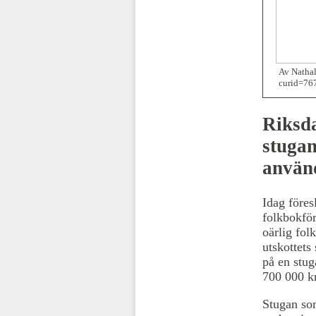
Av Nathal
curid=76
Riksd
stugan
använd
Idag föres
folkbokför
oärlig fol
utskottets
på en stug
700 000 kr
Stugan som