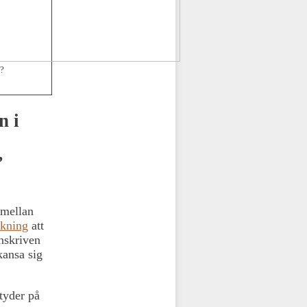
p?
n i
”
 mellan
kning
att
nskriven
kansa sig
 tyder på