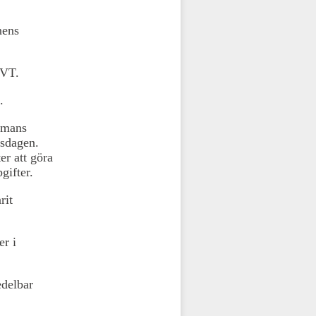
nens
SVT.
.
llmans
ksdagen.
er att göra
gifter.
rit
er i
edelbar