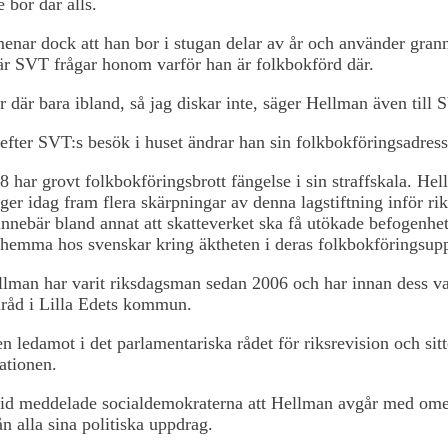
e bor där alls.
nar dock att han bor i stugan delar av år och använder gran
är SVT frågar honom varför han är folkbokförd där.
r där bara ibland, så jag diskar inte, säger Hellman även till 
fter SVT:s besök i huset ändrar han sin folkbokföringsadress
 har grovt folkbokföringsbrott fängelse i sin straffskala. He
gger idag fram flera skärpningar av denna lagstiftning inför ri
innebär bland annat att skatteverket ska få utökade befogenhet
 hemma hos svenskar kring äktheten i deras folkbokföringsupp
lman har varit riksdagsman sedan 2006 och har innan dess va
åd i Lilla Edets kommun.
n ledamot i det parlamentariska rådet för riksrevision och sitt
ationen.
tid meddelade socialdemokraterna att Hellman avgår med om
ån alla sina politiska uppdrag.