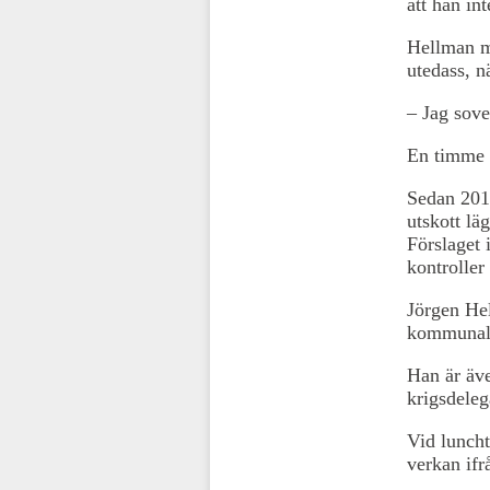
att han int
Hellman me
utedass, n
– Jag sove
En timme e
Sedan 2018
utskott lä
Förslaget 
kontroller
Jörgen Hel
kommunalr
Han är äve
krigsdeleg
Vid lunch
verkan ifr