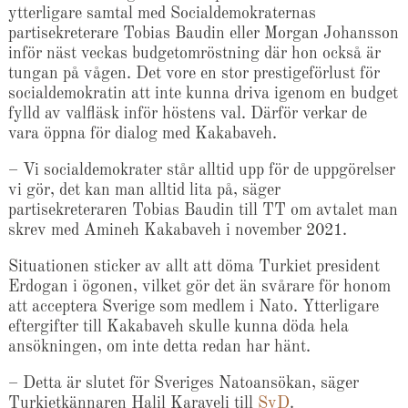
ytterligare samtal med Socialdemokraternas
partisekreterare Tobias Baudin eller Morgan Johansson
inför näst veckas budgetomröstning där hon också är
tungan på vågen. Det vore en stor prestigeförlust för
socialdemokratin att inte kunna driva igenom en budget
fylld av valfläsk inför höstens val. Därför verkar de
vara öppna för dialog med Kakabaveh.
– Vi socialdemokrater står alltid upp för de uppgörelser
vi gör, det kan man alltid lita på, säger
partisekreteraren Tobias Baudin till TT om avtalet man
skrev med Amineh Kakabaveh i november 2021.
Situationen sticker av allt att döma Turkiet president
Erdogan i ögonen, vilket gör det än svårare för honom
att acceptera Sverige som medlem i Nato. Ytterligare
eftergifter till Kakabaveh skulle kunna döda hela
ansökningen, om inte detta redan har hänt.
– Detta är slutet för Sveriges Natoansökan, säger
Turkietkännaren Halil Karaveli till
SvD
.