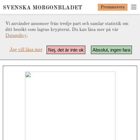
SVENSKA MORGONBLADET
Prenumerera
Vi använder annonser från tredje part och samlar statistik om
ditt besökt som lagras krypterat. Du kan läsa mer på vår
Datapolicy
.
Nej, det är inte ok
Absolut, ingen fara
Jag vill läsa mer