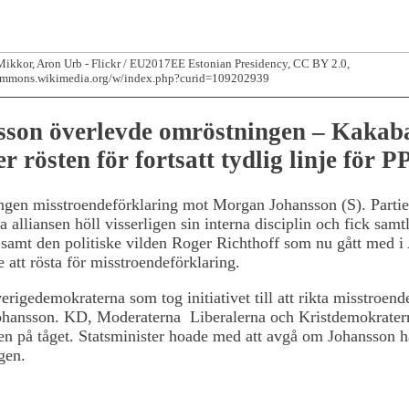
ikkor, Aron Urb - Flickr / EU2017EE Estonian Presidency, CC BY 2.0,
commons.wikimedia.org/w/index.php?curid=109202939
sson överlevde omröstningen – Kakab
er rösten för fortsatt tydlig linje för 
ingen misstroendeförklaring mot Morgan Johansson (S). Parti
a alliansen höll visserligen sin interna disciplin och fick samt
samt den politiske vilden Roger Richthoff som nu gått med i 
e att rösta för misstroendeförklaring.
erigedemokraterna som tog initiativet till att rikta misstroen
hansson. KD, Moderaterna Liberalerna och Kristdemokrater
n på tåget. Statsminister hoade med att avgå om Johansson had
gen.