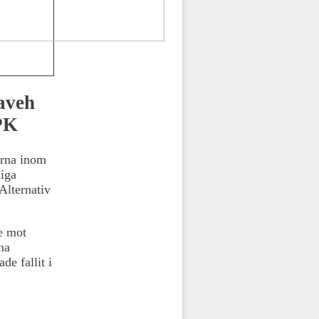
aveh
PPK
erna inom
liga
Alternativ
de mot
na
e fallit i