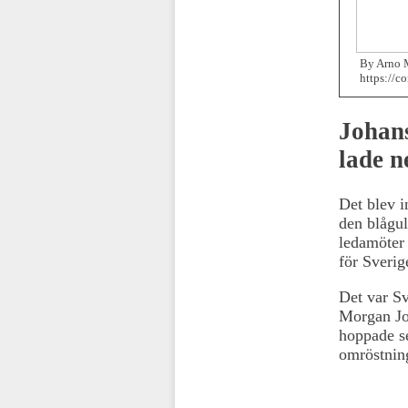
By Arno M
https://
Johan
lade n
Det blev 
den blågul
ledamöter 
för Sverig
Det var Sv
Morgan Jo
hoppade se
omröstnin