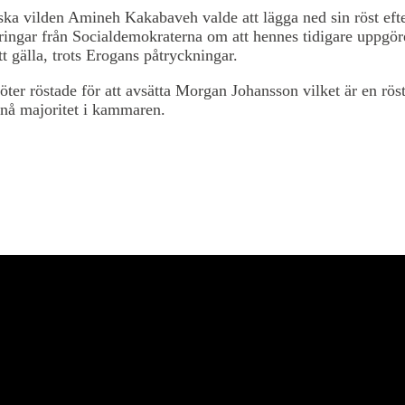
ska vilden Amineh Kakabaveh valde att lägga ned sin röst efte
kringar från Socialdemokraterna om att hennes tidigare uppgö
t gälla, trots Erogans påtryckningar.
ter röstade för att avsätta Morgan Johansson vilket är en röst 
pnå majoritet i kammaren.