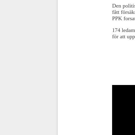
Den politi
fått försä
PPK forsat
174 ledamö
för att up