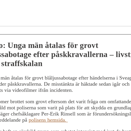
: Unga män åtalas för grovt
ssabotage efter påskkravallerna – livst
i straffskalan
män åtalas för grovt blåljussabotage efter händelserna i Svea
er påskkravallerna. De misstänkta är häktade sedan igår och
ats via videofilmer ifrån incidenten.
mer brottet som grovt eftersom det varit fråga om omfattand
åld mot poliserna som varit på plats för att skydda en grundla
 säger chefsåklagare Per-Erik Rinsell som är förundersöknings
meddelande på
polisens hemsida.