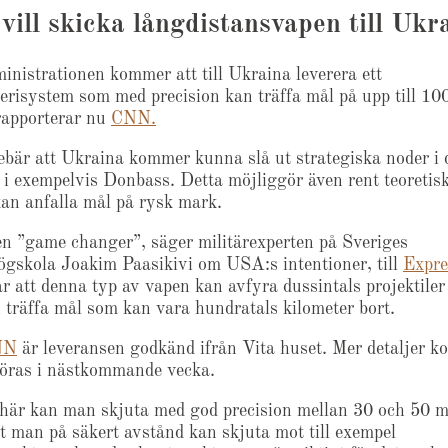
vill skicka långdistansvapen till Ukr
inistrationen kommer att till Ukraina leverera ett
llerisystem som med precision kan träffa mål på upp till 10
rapporterar nu
CNN.
ebär att Ukraina kommer kunna slå ut strategiska noder i 
n i exempelvis Donbass. Detta möjliggör även rent teoretisk
an anfalla mål på rysk mark.
en ”game changer”, säger militärexperten på Sveriges
ögskola Joakim Paasikivi om USA:s intentioner, till
Expre
 att denna typ av vapen kan avfyra dussintals projektiler
 träffa mål som kan vara hundratals kilometer bort.
NN
är leveransen godkänd ifrån Vita huset. Mer detaljer 
göras i nästkommande vecka.
här kan man skjuta med god precision mellan 30 och 50 m
tt man på säkert avstånd kan skjuta mot till exempel