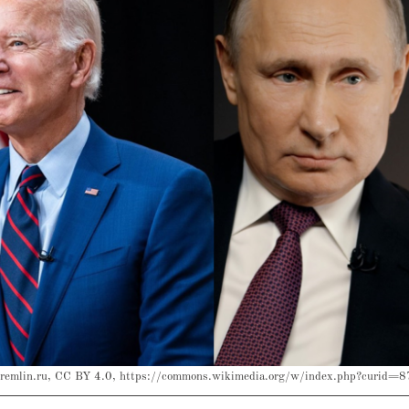
remlin.ru, CC BY 4.0, https://commons.wikimedia.org/w/index.php?curid