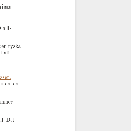
aina
0 mils
den ryska
t att
ssen.
 inom en
kommer
il. Det