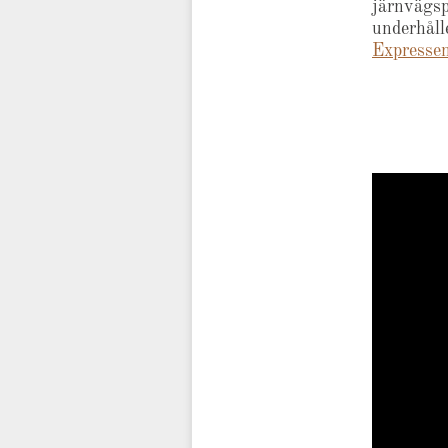
järnvägsp
underhålle
Expressen