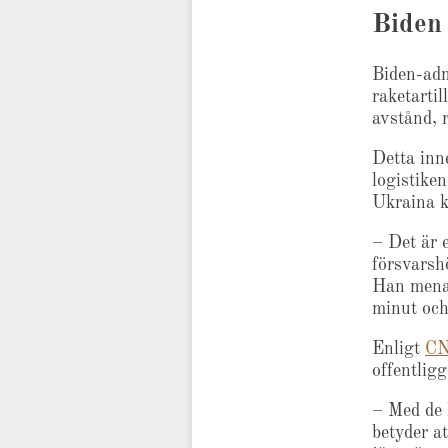
Biden 
Biden-adm
raketarti
avstånd, 
Detta inn
logistike
Ukraina k
– Det är 
försvarsh
Han menar
minut och
Enligt
C
offentlig
– Med de 
betyder a