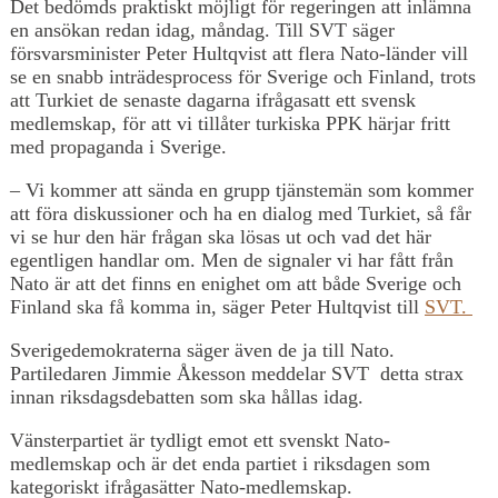
Det bedömds praktiskt möjligt för regeringen att inlämna
en ansökan redan idag, måndag. Till SVT säger
försvarsminister Peter Hultqvist att flera Nato-länder vill
se en snabb inträdesprocess för Sverige och Finland, trots
att Turkiet de senaste dagarna ifrågasatt ett svensk
medlemskap, för att vi tillåter turkiska PPK härjar fritt
med propaganda i Sverige.
– Vi kommer att sända en grupp tjänstemän som kommer
att föra diskussioner och ha en dialog med Turkiet, så får
vi se hur den här frågan ska lösas ut och vad det här
egentligen handlar om. Men de signaler vi har fått från
Nato är att det finns en enighet om att både Sverige och
Finland ska få komma in, säger Peter Hultqvist till
SVT.
Sverigedemokraterna säger även de ja till Nato.
Partiledaren Jimmie Åkesson meddelar SVT detta strax
innan riksdagsdebatten som ska hållas idag.
Vänsterpartiet är tydligt emot ett svenskt Nato-
medlemskap och är det enda partiet i riksdagen som
kategoriskt ifrågasätter Nato-medlemskap.