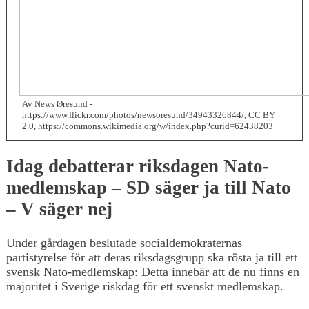
Av News Øresund -
https://www.flickr.com/photos/newsoresund/34943326844/, CC BY
2.0, https://commons.wikimedia.org/w/index.php?curid=62438203
Idag debatterar riksdagen Nato-
medlemskap – SD säger ja till Nato
– V säger nej
Under gårdagen beslutade socialdemokraternas
partistyrelse för att deras riksdagsgrupp ska rösta ja till ett
svensk Nato-medlemskap: Detta innebär att de nu finns en
majoritet i Sverige riskdag för ett svenskt medlemskap.