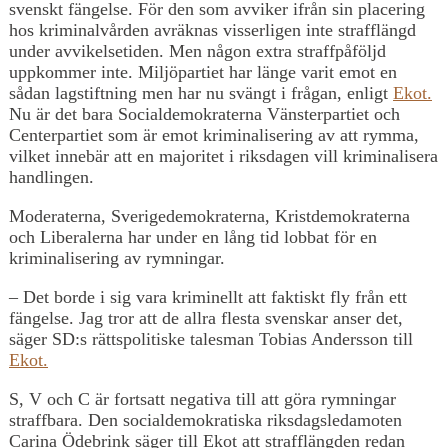
svenskt fängelse. För den som avviker ifrån sin placering
hos kriminalvården avräknas visserligen inte strafflängd
under avvikelsetiden. Men någon extra straffpåföljd
uppkommer inte. Miljöpartiet har länge varit emot en
sådan lagstiftning men har nu svängt i frågan, enligt
Ekot.
Nu är det bara Socialdemokraterna Vänsterpartiet och
Centerpartiet som är emot kriminalisering av att rymma,
vilket innebär att en majoritet i riksdagen vill kriminalisera
handlingen.
Moderaterna, Sverigedemokraterna, Kristdemokraterna
och Liberalerna har under en lång tid lobbat för en
kriminalisering av rymningar.
– Det borde i sig vara kriminellt att faktiskt fly från ett
fängelse. Jag tror att de allra flesta svenskar anser det,
säger SD:s rättspolitiske talesman Tobias Andersson till
Ekot.
S, V och C är fortsatt negativa till att göra rymningar
straffbara. Den socialdemokratiska riksdagsledamoten
Carina Ödebrink säger till Ekot att strafflängden redan