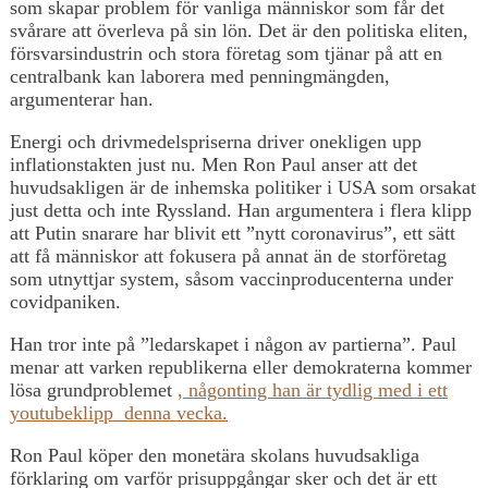
som skapar problem för vanliga människor som får det
svårare att överleva på sin lön. Det är den politiska eliten,
försvarsindustrin och stora företag som tjänar på att en
centralbank kan laborera med penningmängden,
argumenterar han.
Energi och drivmedelspriserna driver onekligen upp
inflationstakten just nu. Men Ron Paul anser att det
huvudsakligen är de inhemska politiker i USA som orsakat
just detta och inte Ryssland. Han argumentera i flera klipp
att Putin snarare har blivit ett ”nytt coronavirus”, ett sätt
att få människor att fokusera på annat än de storföretag
som utnyttjar system, såsom vaccinproducenterna under
covidpaniken.
Han tror inte på ”ledarskapet i någon av partierna”. Paul
menar att varken republikerna eller demokraterna kommer
lösa grundproblemet
, någonting han är tydlig med i ett
youtubeklipp denna vecka.
Ron Paul köper den monetära skolans huvudsakliga
förklaring om varför prisuppgångar sker och det är ett