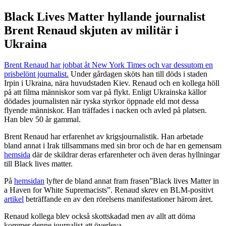
Black Lives Matter hyllande journalist
Brent Renaud skjuten av militär i
Ukraina
Brent Renaud har jobbat åt New York Times och var dessutom en
prisbelönt journalist.
Under gårdagen sköts han till döds i staden
Irpin i Ukraina, nära huvudstaden Kiev. Renaud och en kollega höll
på att filma människor som var på flykt. Enligt Ukrainska källor
dödades journalisten när ryska styrkor öppnade eld mot dessa
flyende människor. Han träffades i nacken och avled på platsen.
Han blev 50 år gammal.
Brent Renaud har erfarenhet av krigsjournalistik. Han arbetade
bland annat i Irak tillsammans med sin bror och de har en gemensam
hemsida
där de skildrar deras erfarenheter och även deras hyllningar
till Black lives matter.
På
hemsidan
lyfter de bland annat fram frasen”Black lives Matter in
a Haven for White Supremacists”. Renaud skrev en BLM-positivt
artikel
beträffande en av den rörelsens manifestationer härom året.
Renaud kollega blev också skottskadad men av allt att döma
kommer denne journalist att överleva.