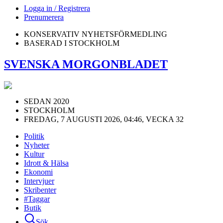
Logga in / Registrera
Prenumerera
KONSERVATIV NYHETSFÖRMEDLING
BASERAD I STOCKHOLM
SVENSKA MORGONBLADET
SEDAN 2020
STOCKHOLM
FREDAG, 7 AUGUSTI 2026, 04:46, VECKA 32
Politik
Nyheter
Kultur
Idrott & Hälsa
Ekonomi
Intervjuer
Skribenter
#Taggar
Butik
Sök