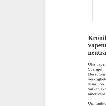
Kröni
vapent
neutra
Öka vapent
Sverige!
Dessutom e
verklighe
visar upp.
varken skä
amerikansk
Om mutkol