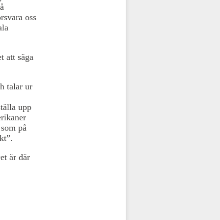
på
örsvara oss
ala
t att säga
 talar ur
tälla upp
erikaner
t som på
kt”.
et är där