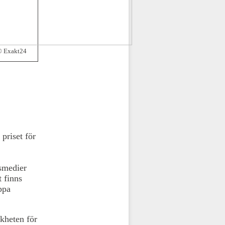
© Exakt24
priset för
smedier
 finns
ippa
kheten för