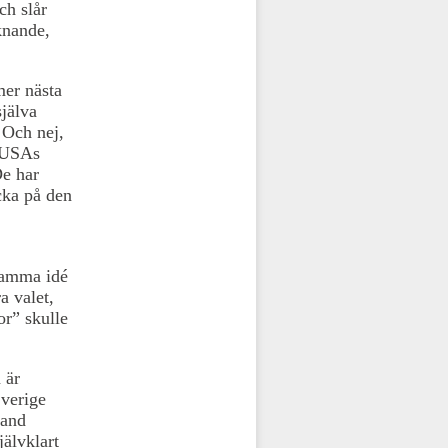
ch slår
iknande,
mer nästa
själva
 Och nej,
. USAs
De har
cka på den
 samma idé
a valet,
or” skulle
 är
Sverige
land
jälvklart