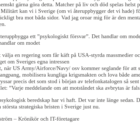
emskt gärna göra detta. Matcher på liv och död spelas helst 
 Militärt kan vi i Sverige (om vi återuppbygger det vi hade) f
lräckligt bra mot båda sidor. Vad jag oroar mig för är den ment
en.
teruppbygga ett ”psykologiskt försvar”. Det handlar om mode
handlar om modet
t välja en regering som får käft på USA-styrda massmedier och
get om Sveriges egna intressen
t, när US Army/Airforce/Navy/ osv kommer seglande för att s
 pangpang, mobilisera kungliga krigsmakten och lova både am
ryssar precis det som stod i början av telefonkatalogen så sen
alet: ”Varje meddelande om att motståndet ska avbrytas är fals
sykologisk beredskap har vi haft. Det var inte länge sedan. D
 största strategiska bristen i Sverige just nu.
ström – Krönikör och IT-företagare