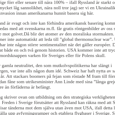
ige förr eller senare till nära 100% – ifall Ryssland är starkt o
 mycket låg sannolikhet, nära noll tror jag) ser vi en Ukrainal
invasion innan amerikanarna hunnit basera sig här.
nd är svagt och inte kan förhindra amerikansk basering kom
nledas med att svenskarna m.fl. får gratis röntgenbilder av oss 
e mot golvet.Då blir det atomer av den moraliska stormakten.
er inte automatiskt att leda till ”global thermonuclear war”
 har inte någon större sentimentalitet när det gäller européer. 
at både en och två genom historien. USA kommer inte att try
vmordsknappen varken för Sveriges eller för Polens skull.
 gamla neutralitet, den som mutkolvspolitikerna har slängt i
gen, var inte alls någon dum idé. Schweiz har haft nytta av
år. Att stackars boomers på fejan som röstade M fram till förr
ådan fåne som utrikesminister Ann Linde med sina ”långa grej
re än förfäderna är befängt.
g skriver ovan om utbildning om den strategiska verkligheten
t. Freden i Sverige förutsätter att Ryssland kan räkna med att 
visar tänderna mot dem själva utan även mot USA, ifall detta 
tälla upp avfyrningsramper och etablera flygbaser i Sverige. S