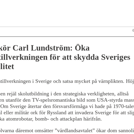
kör Carl Lundström: Öka
illverkningen för att skydda Sveriges
litet
illverkningen i Sverige och satsa mycket på värnplikten. Höj 
n rejäl skolutbildning i den strategiska verkligheten, alltså
ten utanför den TV-spelsromantiska bild som USA-styrda mas
 Om Sverige återtar den försvarsförmåga vi hade på 1970-talet
l eller militär ork för Ryssland att invadera Sverige för att sl
a atomrobotar, bomb- och attackplan härifrån.
varna däremot omsätter ”värdlandsavtalet” ökar dom sannoli