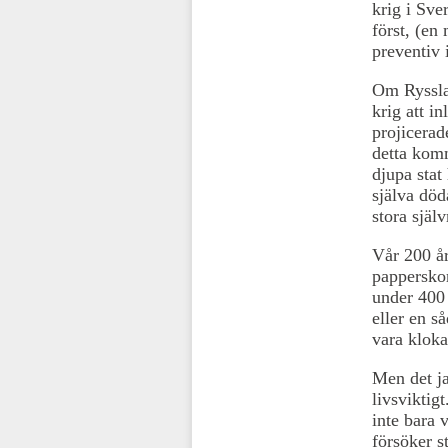
krig i Sver
först, (en
preventiv 
Om Ryssla
krig att i
projicerad
detta komm
djupa stat
själva död
stora själ
Vår 200 år
papperskor
under 400 
eller en s
vara kloka
Men det ja
livsviktig
inte bara 
försöker s