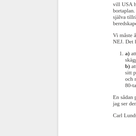
vill USA h
bortaplan.
själva til
beredskap
Vi måste å
NEJ. Det 
a)
at
skäg
b)
at
sitt
och 
80-t
En sådan p
jag ser den
Carl Lund