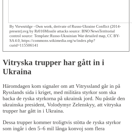
By Viewsridge - Own work, derivate of Russo-Ukraine Conflict (2014-
present).svg by Rr016Missile attacks source: BNO NewsTerritorial
control source: Template:Russo-Ukrainian War detailed map, CC BY-
SA 4.0, https://commons.wikimedia.org/w/index.php?
curid=115506141
Vitryska trupper har gått in i
Ukraina
Häromdagen kom signaler om att Vitryssland går in på
Rysslands sida i kriget, med militära styrkor som ska
backa de ryska styrkorna på ukrainsk jord. Nu påstår den
ukrainska president, Volodymyr Zelenskyy, att vitryska
trupper har gått in i Ukraina.
Dessa trupper kommer troligtvis stötta de ryska styrkor
som ingår i den 5–6 mil långa konvoj som flera