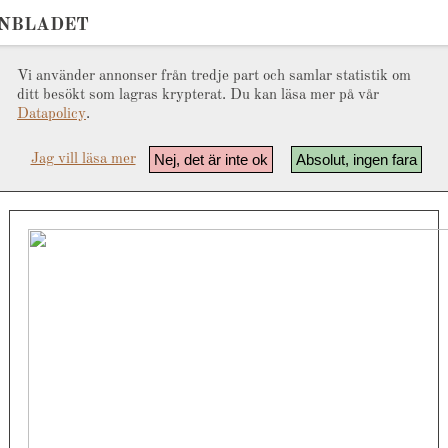
ONBLADET
Vi använder annonser från tredje part och samlar statistik om
ditt besökt som lagras krypterat. Du kan läsa mer på vår
Datapolicy
.
Nej, det är inte ok
Absolut, ingen fara
Jag vill läsa mer