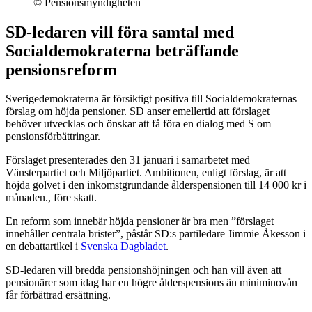
© Pensionsmyndigheten
SD-ledaren vill föra samtal med
Socialdemokraterna beträffande
pensionsreform
Sverigedemokraterna är försiktigt positiva till Socialdemokraternas
förslag om höjda pensioner. SD anser emellertid att förslaget
behöver utvecklas och önskar att få föra en dialog med S om
pensionsförbättringar.
Förslaget presenterades den 31 januari i samarbetet med
Vänsterpartiet och Miljöpartiet. Ambitionen, enligt förslag, är att
höjda golvet i den inkomstgrundande ålderspensionen till 14 000 kr i
månaden., före skatt.
En reform som innebär höjda pensioner är bra men ”förslaget
innehåller centrala brister”, påstår SD:s partiledare Jimmie Åkesson i
en debattartikel i
Svenska Dagbladet
.
SD-ledaren vill bredda pensionshöjningen och han vill även att
pensionärer som idag har en högre ålderspensions än miniminovån
får förbättrad ersättning.