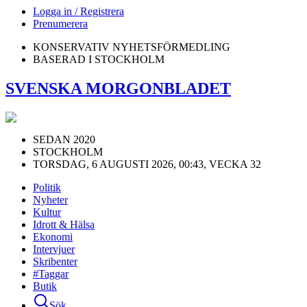
Logga in / Registrera
Prenumerera
KONSERVATIV NYHETSFÖRMEDLING
BASERAD I STOCKHOLM
SVENSKA MORGONBLADET
SEDAN 2020
STOCKHOLM
TORSDAG, 6 AUGUSTI 2026, 00:43, VECKA 32
Politik
Nyheter
Kultur
Idrott & Hälsa
Ekonomi
Intervjuer
Skribenter
#Taggar
Butik
Sök