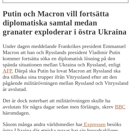
Putin och Macron vill fortsätta
diplomatiska samtal medan
granater exploderar i östra Ukraina
Under dagen meddelande Frankrikes president Emmanuel
Macron att han och Rysslands president Vladimir Putin
kommer fortsätta söka en diplomatisk lösning på den
spända situationen mellan Ukraina och Ryssland, enligt
AFP.
Därpå ska Putin ha lovat Macron att Ryssland ska
dra tillbaka sina trupper ifrån Vitryssland efter att den
pågående militärövningen mellan Ryssland och Vitryssland
är avslutad.
Det är dock noterbart att militärövningen skulle ha
avslutats för några dagar sedan men förlängts, skrev
BBC
häromdagen.
Såsom många andra världsmedier har
Expressen
besöks
östra Ukraina där etniska ryssar har sin huvudsakligen