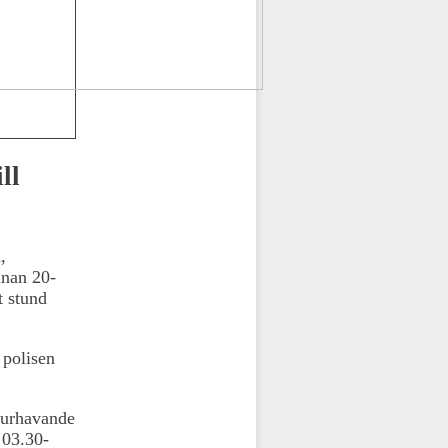
ll
,
nnan 20-
t stund
 polisen
ourhavande
 03.30-