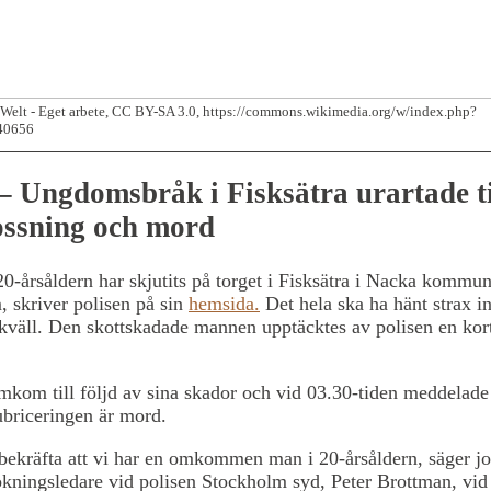
Welt - Eget arbete, CC BY-SA 3.0, https://commons.wikimedia.org/w/index.php?
40656
 Ungdomsbråk i Fisksätra urartade ti
ossning och mord
0-årsåldern har skjutits på torget i Fisksätra i Nacka kommun
 skriver polisen på sin
hemsida.
Det hela ska ha hänt strax i
 kväll. Den skottskadade mannen upptäcktes av polisen en kor
kom till följd av sina skador och vid 03.30-tiden meddelade
rubriceringen är mord.
bekräfta att vi har en omkommen man i 20-årsåldern, säger j
kningsledare vid polisen Stockholm syd, Peter Brottman, vid