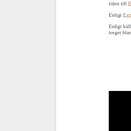
tiden till
E
Enligt
Exp
Enligt käl
torget bla