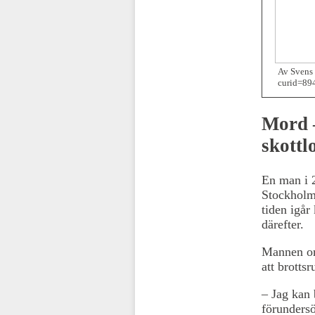
Av Svens 
curid=89
Mord –
skottl
En man i 2
Stockholm,
tiden igår
därefter.
Mannen om
att brotts
– Jag kan 
förundersö