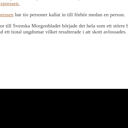
xpressen.
ressen
har tio personer kallat in till förhör medan en person.
lor till Svenska Morgonbladet började det hela som ett större 
nd ett tiotal ungdomar vilket resulterade i att skott avlossades.