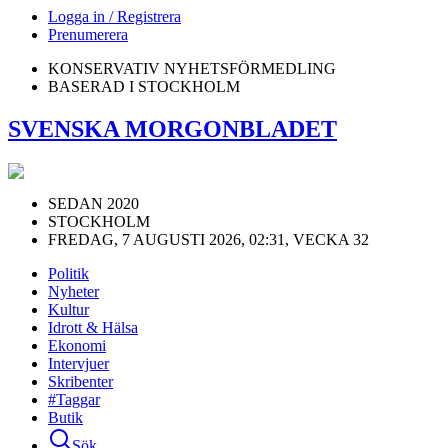
Logga in / Registrera
Prenumerera
KONSERVATIV NYHETSFÖRMEDLING
BASERAD I STOCKHOLM
SVENSKA MORGONBLADET
SEDAN 2020
STOCKHOLM
FREDAG, 7 AUGUSTI 2026, 02:31, VECKA 32
Politik
Nyheter
Kultur
Idrott & Hälsa
Ekonomi
Intervjuer
Skribenter
#Taggar
Butik
Sök