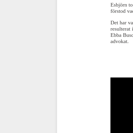
Esbjörn to
förstod v
Det har va
resulterat
Ebba Busch
advokat.