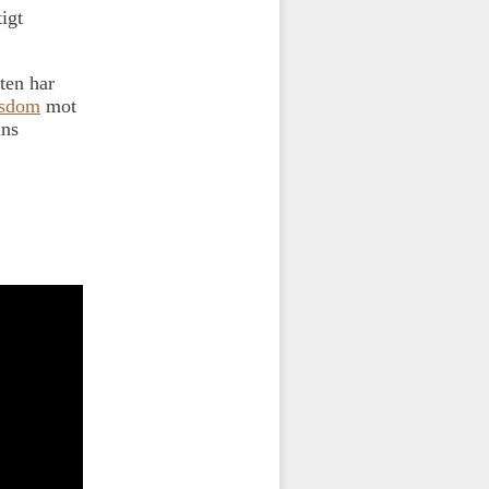
igt
ten har
lsdom
mot
ins