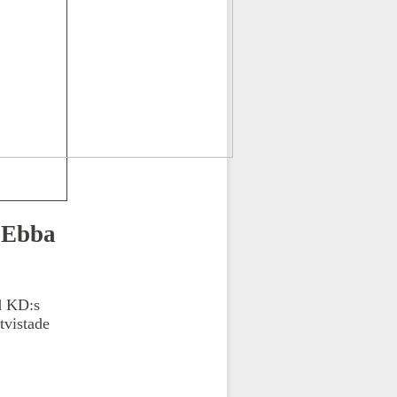
– Ebba
ed KD:s
tvistade