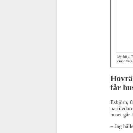
By http:/
curid=43
Hovrät
får hu
Esbjörn, 8
partiledar
huset går 
– Jag håll