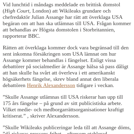
Vid lunchtid i måndags meddelade en brittisk domstol
(
High Court
, London) att Wikileaks grundare och
chefredaktör Julian Assange har rätt att överklaga USA
begäran om att han ska utlämnas till USA. Frågan kommer
att behandlas av Högsta domstolen i Storbritannien,
rapporterar BBC.
Rätten att överklaga kommer dock vara begränsad till den
sent inkomna försäkringen som USA lämnat om hur
Assange kommer behandlas i fängelset. Enligt vissa
debattörer på socialmedier är Assange hälsa så pass dåligt
att han skulle ha svårt att överleva i ett amerikanskt
högsäkerhets fängelse, skrev bland annat den liberala
debattören
Henrik Alexandersson
tidigare i veckan.
”Skulle Assange utlämnas till USA riskerar han upp till
175 års fängelse – på grund av sitt publicistiska arbete.
Vilket medie- och medborgarrättsorganisationer kraftigt
kritiserat.” , skriver Alexandersson.
”Skulle Wikileaks publiceringar leda till att Assange döms,
”då riskeras pressens frihet – eftersom etablerad