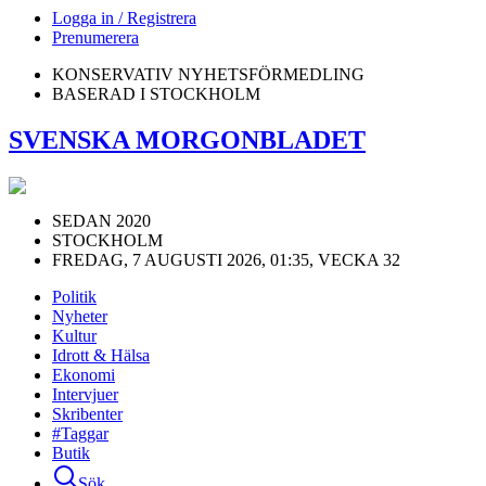
Logga in / Registrera
Prenumerera
KONSERVATIV NYHETSFÖRMEDLING
BASERAD I STOCKHOLM
SVENSKA MORGONBLADET
SEDAN 2020
STOCKHOLM
FREDAG, 7 AUGUSTI 2026, 01:35, VECKA 32
Politik
Nyheter
Kultur
Idrott & Hälsa
Ekonomi
Intervjuer
Skribenter
#Taggar
Butik
Sök