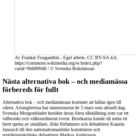
Av Frankie Fouganthin - Eget arbete, CC BY-SA 4.0,
https://commons.wikimedia.org/w/index.php?
curid=96689940 / © Svenska Bokmässan
Nästa alternativa bok – och mediamässa
förbereds för fullt
Alternativa bok – och mediamässan kommer att hållas igen till
våren. Arrangörerna har utannonserat de 5 mars som aktuell dag.
Svenska Morgonbladet besökte deras förra tillställning som var ett
välbesökt och välkoordinerat event. Besökarna kunde då möta ett
brett spetra av utställare, ifrån författaren och debattören Katarin
Janouch till den nationalromantiske konstnären och
restriktionskritiske debattören Markus Andersson.