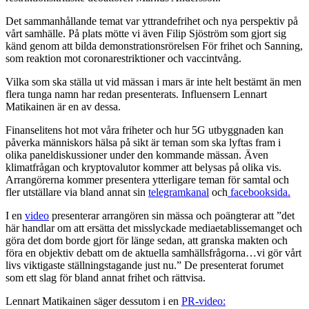
Det sammanhållande temat var yttrandefrihet och nya perspektiv på
vårt samhälle. På plats mötte vi även Filip Sjöström som gjort sig
känd genom att bilda demonstrationsrörelsen För frihet och Sanning,
som reaktion mot coronarestriktioner och vaccintvång.
Vilka som ska ställa ut vid mässan i mars är inte helt bestämt än men
flera tunga namn har redan presenterats. Influensern Lennart
Matikainen är en av dessa.
Finanselitens hot mot våra friheter och hur 5G utbyggnaden kan
påverka människors hälsa på sikt är teman som ska lyftas fram i
olika paneldiskussioner under den kommande mässan. Även
klimatfrågan och kryptovalutor kommer att belysas på olika vis.
Arrangörerna kommer presentera ytterligare teman för samtal och
fler utställare via bland annat sin
telegramkanal
och
facebooksida.
I en
video
presenterar arrangören sin mässa och poängterar att ”det
här handlar om att ersätta det misslyckade mediaetablissemanget och
göra det dom borde gjort för länge sedan, att granska makten och
föra en objektiv debatt om de aktuella samhällsfrågorna…vi gör vårt
livs viktigaste ställningstagande just nu.” De presenterat forumet
som ett slag för bland annat frihet och rättvisa.
Lennart Matikainen säger dessutom i en
PR-video: