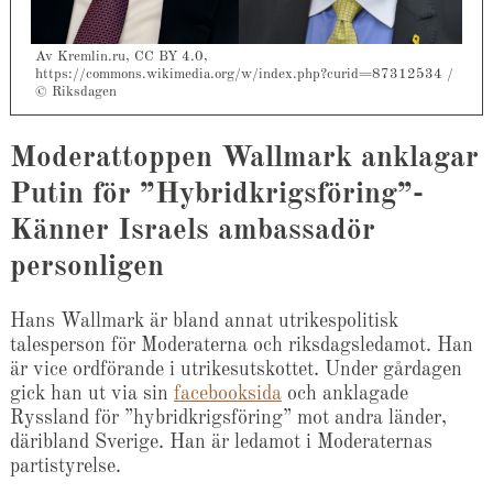
Av Kremlin.ru, CC BY 4.0,
https://commons.wikimedia.org/w/index.php?curid=87312534 /
© Riksdagen
Moderattoppen Wallmark anklagar
Putin för ”Hybridkrigsföring”-
Känner Israels ambassadör
personligen
Hans Wallmark är bland annat utrikespolitisk
talesperson för Moderaterna och riksdagsledamot. Han
är vice ordförande i utrikesutskottet. Under gårdagen
gick han ut via sin
facebooksida
och anklagade
Ryssland för ”hybridkrigsföring” mot andra länder,
däribland Sverige. Han är ledamot i Moderaternas
partistyrelse.