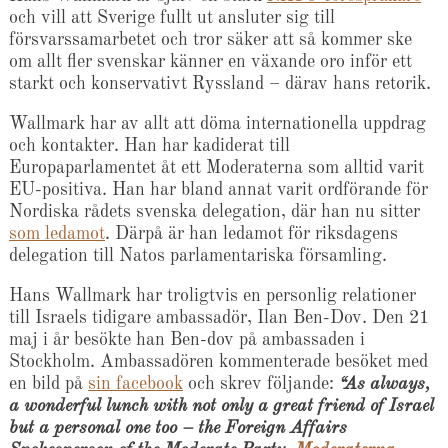
och vill att Sverige fullt ut ansluter sig till
försvarssamarbetet och tror säker att så kommer ske
om allt fler svenskar känner en växande oro inför ett
starkt och konservativt Ryssland – därav hans retorik.
Wallmark har av allt att döma internationella uppdrag
och kontakter. Han har kadiderat till
Europaparlamentet åt ett Moderaterna som alltid varit
EU-positiva. Han har bland annat varit ordförande för
Nordiska rådets svenska delegation, där han nu sitter
som ledamot
. Därpå är han ledamot för riksdagens
delegation till Natos parlamentariska församling.
Hans Wallmark har troligtvis en personlig relationer
till Israels tidigare ambassadör, Ilan Ben-Dov. Den 21
maj i år besökte han Ben-dov på ambassaden i
Stockholm. Ambassadören kommenterade besöket med
en bild på
sin facebook
och skrev följande:
“As always,
a wonderful lunch with not only a great friend of Israel
but a personal one too – the Foreign Affairs