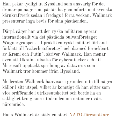
Han pekar tydligt ut Ryssland som ansvarig för det
drönarspionage som påstås ha genomförts mot svenska
kärnkraftverk sedan i fredags i förra veckan. Wallmark
presenterar inga bevis för sina påståenden.
Därpå säger han att den ryska militären agerar
internationellt via det påstådda bulvanföretaget
Wagnergruppen. ” I praktiken ryskt militärt förband
förklätt till ”säkerhetsföretag” och därmed förnekbart
av Kreml och Putin”, skriver Wallmark. Han menar
även att Ukraina utsatts för cyberattacker och att
Microsoft upptäckt spridning av datavirus som
Wallmark tror kommer ifrån Ryssland.
Moderaten Wallmark hänvisar i grunden inte till några
källor i sitt utspel, vilket är konstigt då han sitter som
vice ordförande i utrikesutskottet och borde ha en
saklighet kring sina uttalanden om nationer i vårt
närområde.
Hans Wallmark är själv en stark
NATO-förespråkare