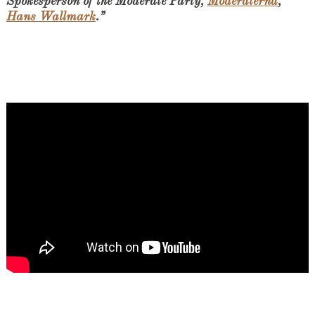
Spokesperson of the Moderate Party,
Moderaterna
,
Hans Wallmark
.”