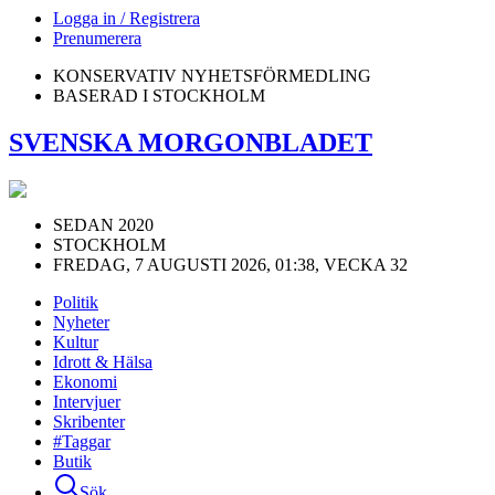
Logga in / Registrera
Prenumerera
KONSERVATIV NYHETSFÖRMEDLING
BASERAD I STOCKHOLM
SVENSKA MORGONBLADET
SEDAN 2020
STOCKHOLM
FREDAG, 7 AUGUSTI 2026, 01:38, VECKA 32
Politik
Nyheter
Kultur
Idrott & Hälsa
Ekonomi
Intervjuer
Skribenter
#Taggar
Butik
Sök