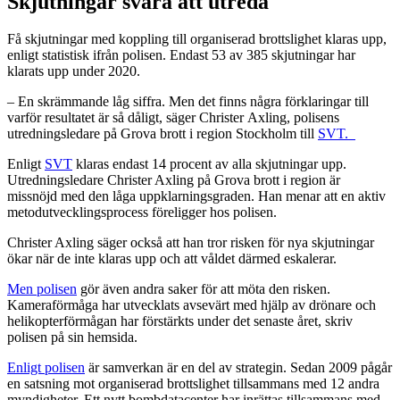
Skjutningar svåra att utreda
Få skjutningar med koppling till organiserad brottslighet klaras upp,
enligt statistisk ifrån polisen. Endast 53 av 385 skjutningar har
klarats upp under 2020.
– En skrämmande låg siffra. Men det finns några förklaringar till
varför resultatet är så dåligt, säger Christer Axling, polisens
utredningsledare på Grova brott i region Stockholm till
SVT.
Enligt
SVT
klaras endast 14 procent av alla skjutningar upp.
Utredningsledare Christer Axling på Grova brott i region är
missnöjd med den låga uppklarningsgraden. Han menar att en aktiv
metodutvecklingsprocess föreligger hos polisen.
Christer Axling säger också att han tror risken för nya skjutningar
ökar när de inte klaras upp och att våldet därmed eskalerar.
Men polisen
gör även andra saker för att möta den risken.
Kameraförmåga har utvecklats avsevärt med hjälp av drönare och
helikopterförmågan har förstärkts under det senaste året, skriv
polisen på sin hemsida.
Enligt polisen
är samverkan är en del av strategin. Sedan 2009 pågår
en satsning mot organiserad brottslighet tillsammans med 12 andra
myndigheter. Ett nytt bombdatacenter har inrättas tillsammans med