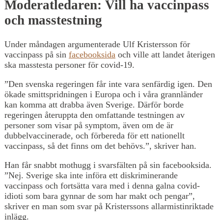
Moderatledaren: Vill ha vaccinpass
och masstestning
Under måndagen argumenterade Ulf Kristersson för
vaccinpass på sin
facebooksida
och ville att landet återigen
ska masstesta personer för covid-19.
”Den svenska regeringen får inte vara senfärdig igen. Den
ökade smittspridningen i Europa och i våra grannländer
kan komma att drabba även Sverige. Därför borde
regeringen återuppta den omfattande testningen av
personer som visar på symptom, även om de är
dubbelvaccinerade, och förbereda för ett nationellt
vaccinpass, så det finns om det behövs.”, skriver han.
Han får snabbt mothugg i svarsfälten på sin facebooksida.
”Nej. Sverige ska inte införa ett diskriminerande
vaccinpass och fortsätta vara med i denna galna covid-
idioti som bara gynnar de som har makt och pengar”,
skriver en man som svar på Kristerssons allarmistinriktade
inlägg.