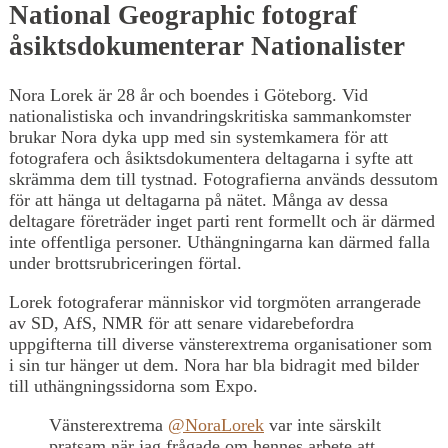
National Geographic fotograf
åsiktsdokumenterar Nationalister
Nora Lorek är 28 år och boendes i Göteborg. Vid
nationalistiska och invandringskritiska sammankomster
brukar Nora dyka upp med sin systemkamera för att
fotografera och åsiktsdokumentera deltagarna i syfte att
skrämma dem till tystnad. Fotografierna används dessutom
för att hänga ut deltagarna på nätet. Många av dessa
deltagare företräder inget parti rent formellt och är därmed
inte offentliga personer. Uthängningarna kan därmed falla
under brottsrubriceringen förtal.
Lorek fotograferar människor vid torgmöten arrangerade
av SD, AfS, NMR för att senare vidarebefordra
uppgifterna till diverse vänsterextrema organisationer som
i sin tur hänger ut dem. Nora har bla bidragit med bilder
till uthängningssidorna som Expo.
Vänsterextrema
@NoraLorek
var inte särskilt
pratsam när jag frågade om hennes arbete att