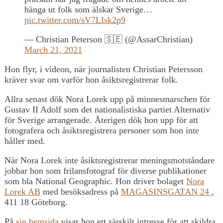
hänga ut folk som älskar Sverige…
pic.twitter.com/sV7LIsk2p9
— Christian Peterson 🇸🇪 (@AssarChristian)
March 21, 2021
Hon flyr, i videon, när journalisten Christian Petersson
kräver svar om varför hon åsiktsregistrerar folk.
Allra senast dök Nora Lorek upp på minnesmarschen för
Gustav II Adolf som det nationalistiska partiet Alternativ
för Sverige arrangerade. Återigen dök hon upp för att
fotografera och åsiktsregistrera personer som hon inte
håller med.
När Nora Lorek inte åsiktsregistrerar meningsmotståndare
jobbar hon som frilansfotograf för diverse publikationer
som bla National Geographic. Hon driver bolaget
Nora
Lorek AB
med besöksadress på
MAGASINSGATAN 24
,
411 18 Göteborg.
På
sin hemsida
visar hon ett särskilt intresse för att skildra