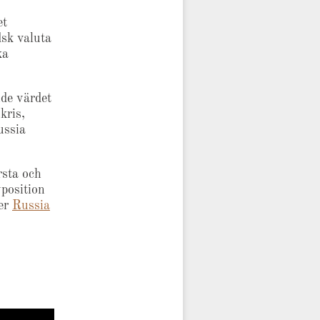
et
dsk valuta
ka
de värdet
kris,
ussia
rsta och
vposition
ver
Russia