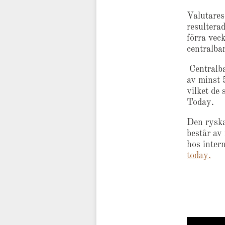
Valutares
resultera
förra vec
centralba
Centralb
av minst 5
vilket de
Today.
Den ryska
består av
hos inter
today.