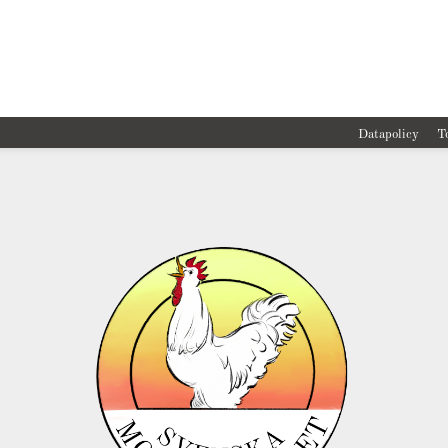
Datapolicy
T