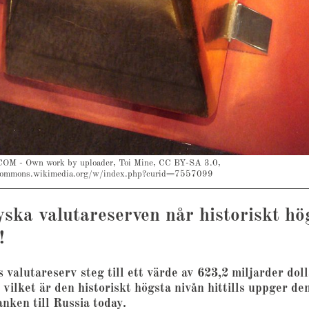
M - Own work by uploader, Toi Mine, CC BY-SA 3.0,
commons.wikimedia.org/w/index.php?curid=7557099
ska valutareserven når historiskt hö
!
 valutareserv steg till ett värde av 623,2 miljarder doll
vilket är den historiskt högsta nivån hittills uppger de
nken till Russia today.