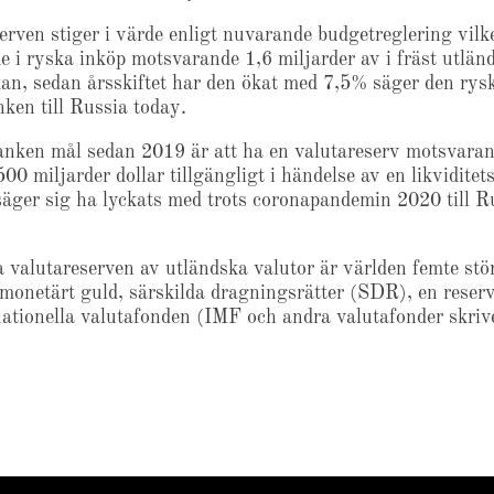
erven stiger i värde enligt nuvarande budgetreglering vilk
de i ryska inköp motsvarande 1,6 miljarder av i fräst utlän
kan, sedan årsskiftet har den ökat med 7,5% säger den rys
nken till Russia today.
anken mål sedan 2019 är att ha en valutareserv motsvaran
00 miljarder dollar tillgängligt i händelse av en likviditets
 säger sig ha lyckats med trots coronapandemin 2020 till R
 valutareserven av utländska valutor är världen femte stö
 monetärt guld, särskilda dragningsrätter (SDR), en reser
nationella valutafonden (IMF och andra valutafonder skri