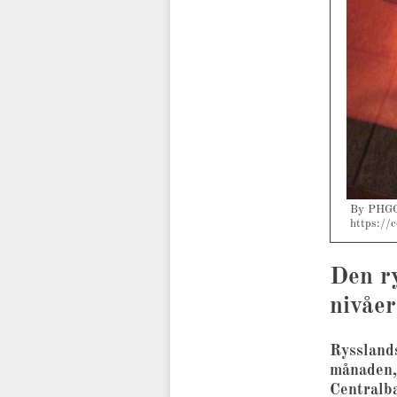
By PHGCO
https://
Den ry
nivåer
Rysslands
månaden, 
Centralba