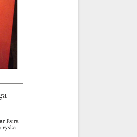
ga
ar förra
n ryska