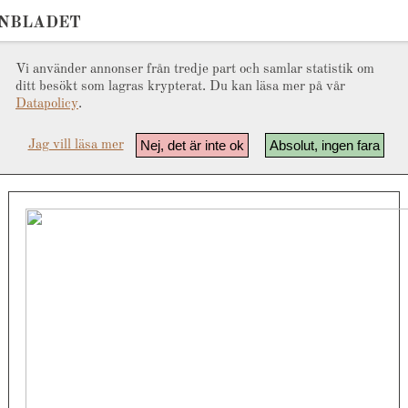
ONBLADET
Vi använder annonser från tredje part och samlar statistik om
ditt besökt som lagras krypterat. Du kan läsa mer på vår
Datapolicy
.
Nej, det är inte ok
Absolut, ingen fara
Jag vill läsa mer