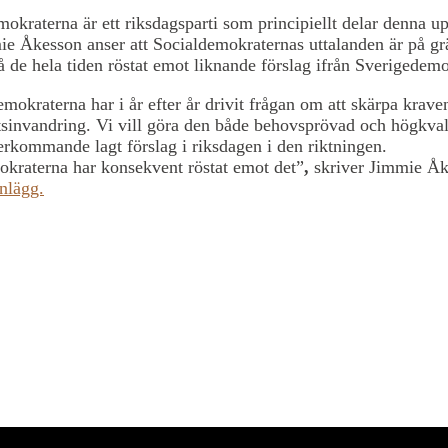
okraterna är ett riksdagsparti som principiellt delar denna up
 Åkesson anser att Socialdemokraternas uttalanden är på grä
å de hela tiden röstat emot liknande förslag ifrån Sverigedem
mokraterna har i år efter år drivit frågan om att skärpa kraven
tsinvandring. Vi vill göra den både behovsprövad och högkval
erkommande lagt förslag i riksdagen i den riktningen.
kraterna har konsekvent röstat emot det”
,
skriver Jimmie Åke
nlägg.