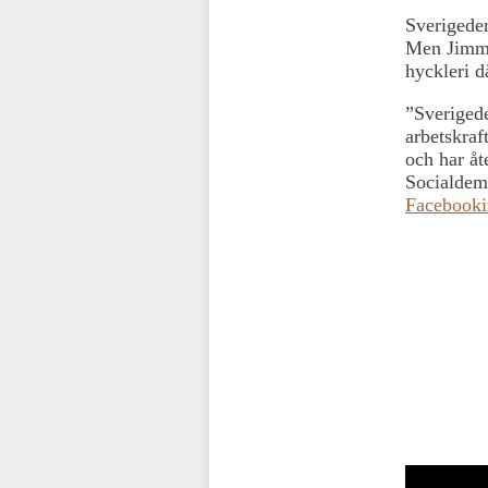
Sverigedem
Men Jimmie
hyckleri d
”Sverigede
arbetskraf
och har åt
Socialdemo
Facebooki