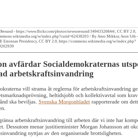
Øresund - https://www.flickr.com/photos/newsoresund/34943326844/, CC BY 2.0,
ommons.wikimedia.org/w/index.php?curid=62438203 / By Arno Mikkor, Aron Urb - 
 Estonian Presidency, CC BY 2.0, https://commons.wikimedia.org/w/index.php?
9202939
on avfärdar Socialdemokraternas utsp
d arbetskraftsinvandring
kraterna vill strama åt reglerna för arbetskraftsinvandring g
etsmarknadsprövning, heltidsjobb och kollektivavtal som krav 
stånd ska beviljas.
Svenska Morgonbladet
rapporterade om det
en.
gränsa arbetskraftsinvandring till arbeten där vi inte har komp
t. Dessutom menar justitieminister Morgan Johansson att oko
tsinvandring nyttjas av den organiserade brottsligheten.