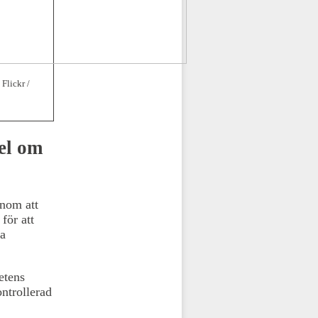
Flickr /
el om
enom att
för att
ta
etens
ntrollerad