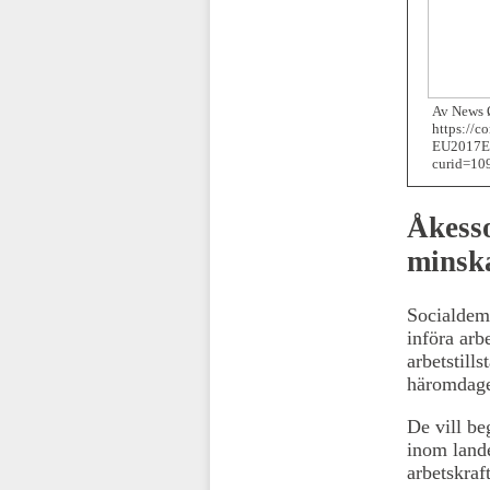
Av News 
https://c
EU2017EE
curid=10
Åkess
minska
Socialdemo
införa arb
arbetstill
häromdag
De vill be
inom lande
arbetskraf