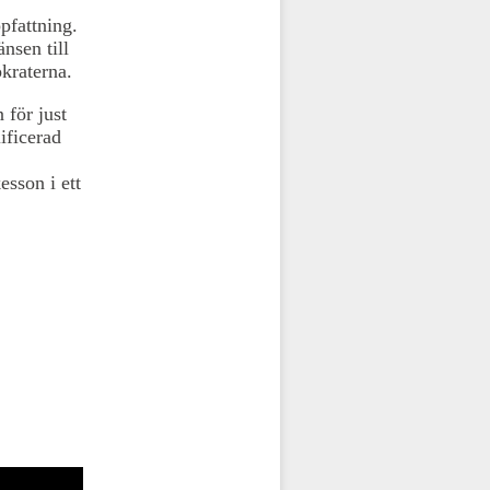
pfattning.
nsen till
okraterna.
 för just
ificerad
sson i ett