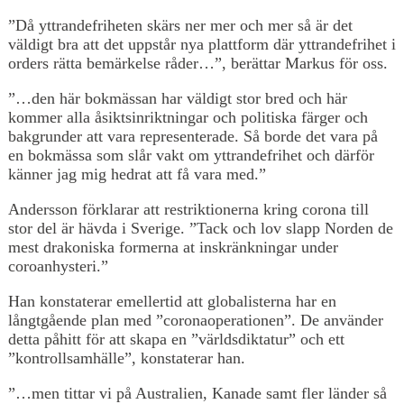
”Då yttrandefriheten skärs ner mer och mer så är det
väldigt bra att det uppstår nya plattform där yttrandefrihet i
orders rätta bemärkelse råder…”, berättar Markus för oss.
”…den här bokmässan har väldigt stor bred och här
kommer alla åsiktsinriktningar och politiska färger och
bakgrunder att vara representerade. Så borde det vara på
en bokmässa som slår vakt om yttrandefrihet och därför
känner jag mig hedrat att få vara med.”
Andersson förklarar att restriktionerna kring corona till
stor del är hävda i Sverige. ”Tack och lov slapp Norden de
mest drakoniska formerna at inskränkningar under
coroanhysteri.”
Han konstaterar emellertid att globalisterna har en
långtgående plan med ”coronaoperationen”. De använder
detta påhitt för att skapa en ”världsdiktatur” och ett
”kontrollsamhälle”, konstaterar han.
”…men tittar vi på Australien, Kanade samt fler länder så