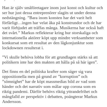
Han är själv småföretagare inom just konst och kultur och
ser hur just dessa entreprenörer slagits ut under denna
nedstängning. ”Bara inom konsten har det varit helt
förfärligt…ingen har velat åka på konstrundor och de har
varit förbjudet att träffas många. Musikerna har också haft
det svårt.” Markus reflekterar kring hur storskaliga och
internationella aktörer köpt upp mindre verksamheter som
konkursat som ett resultat av den lågkonjunktur som
lockdownen resulterat i.
”Vi skulle behöva lobba för att grundlagen stärks så att
politikern inte har den makten att hålla på så här igen”.
Det finns en del politiska krafter som säger sig vara
oppositionella men på grund av ”korruption” och
”sömnighet” har de köpt massmedias bild av vad som
händer och det narrativ som målar upp corona som en
riktig pandemi. Därför behövs riktig yttrandefrihet och
mångfalld av perspektiv i debatten, poängterar Markus
Andersson.