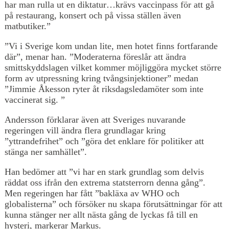
har man rulla ut en diktatur…krävs vaccinpass för att gå
på restaurang, konsert och på vissa ställen även
matbutiker.”
”Vi i Sverige kom undan lite, men hotet finns fortfarande
där”, menar han. ”Moderaterna föreslår att ändra
smittskyddslagen vilket kommer möjliggöra mycket större
form av utpressning kring tvångsinjektioner” medan
”Jimmie Åkesson ryter åt riksdagsledamöter som inte
vaccinerat sig. ”
Andersson förklarar även att Sveriges nuvarande
regeringen vill ändra flera grundlagar kring
”yttrandefrihet” och ”göra det enklare för politiker att
stänga ner samhället”.
Han bedömer att ”vi har en stark grundlag som delvis
räddat oss ifrån den extrema statsterrorn denna gång”.
Men regeringen har fått ”bakläxa av WHO och
globalisterna” och försöker nu skapa förutsättningar för att
kunna stänger ner allt nästa gång de lyckas få till en
hysteri, markerar Markus.