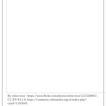
By robin-root - https://www.flickr.com/photos/robin-root/222328805/,
CC BY-SA 2.0, https://commons.wikimedia.org/w/index.php?
curid=1195045