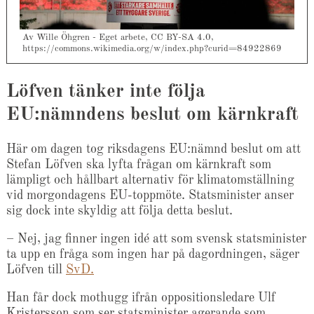
Av Wille Öhgren - Eget arbete, CC BY-SA 4.0,
https://commons.wikimedia.org/w/index.php?curid=84922869
Löfven tänker inte följa
EU:nämndens beslut om kärnkraft
Här om dagen tog riksdagens EU:nämnd beslut om att
Stefan Löfven ska lyfta frågan om kärnkraft som
lämpligt och hållbart alternativ för klimatomställning
vid morgondagens EU-toppmöte. Statsminister anser
sig dock inte skyldig att följa detta beslut.
– Nej, jag finner ingen idé att som svensk statsminister
ta upp en fråga som ingen har på dagordningen, säger
Löfven till
SvD.
Han får dock mothugg ifrån oppositionsledare Ulf
Kristersson som ser statsminister agerande som