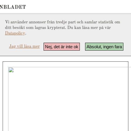
ONBLADET
Vi använder annonser från tredje part och samlar statistik om
ditt besökt som lagras krypterat. Du kan läsa mer på vår
Datapolicy
.
Nej, det är inte ok
Absolut, ingen fara
Jag vill läsa mer