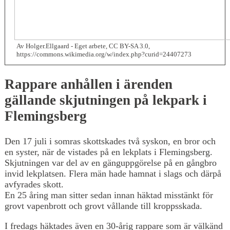
Av Holger.Ellgaard - Eget arbete, CC BY-SA 3.0,
https://commons.wikimedia.org/w/index.php?curid=24407273
Rappare anhållen i ärenden
gällande skjutningen på lekpark i
Flemingsberg
Den 17 juli i somras skottskades två syskon, en bror och
en syster, när de vistades på en lekplats i Flemingsberg.
Skjutningen var del av en gänguppgörelse på en gångbro
invid lekplatsen. Flera män hade hamnat i slags och därpå
avfyrades skott.
En 25 åring man sitter sedan innan häktad misstänkt för
grovt vapenbrott och grovt vållande till kroppsskada.
I fredags häktades även en 30-årig rappare som är välkänd