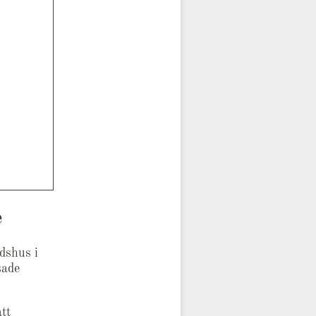
e
dshus i
sade
tt