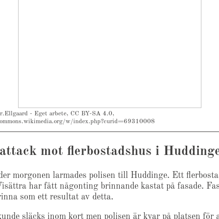
r.Ellgaard - Eget arbete, CC BY-SA 4.0,
commons.wikimedia.org/w/index.php?curid=69310008
attack mot flerbostadshus i Hudding
der morgonen larmades polisen till Huddinge. Ett flerbosta
isättra har fått någonting brinnande kastat på fasade. Fa
inna som ett resultat av detta.
unde släcks inom kort men polisen är kvar på platsen för a