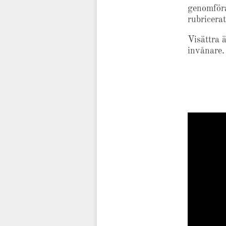
genomföra
rubricera
Visättra 
invånare.