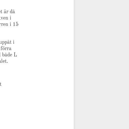
t är då
Även i
rren i 15
uppåt i
 förra
d både L
let.
t
,