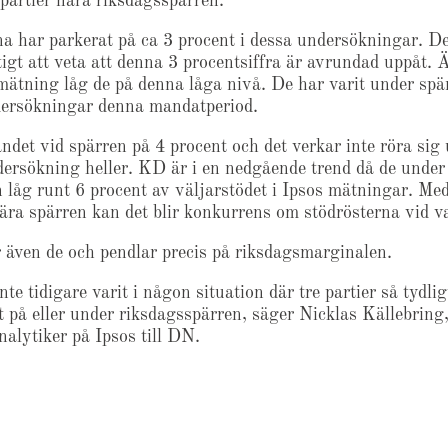
 partier nära riksdagsspärren.
na har parkerat på ca 3 procent i dessa undersökningar. De
tigt att veta att denna 3 procentsiffra är avrundad uppåt. 
mätning låg de på denna låga nivå. De har varit under spä
ersökningar denna mandatperiod.
ndet vid spärren på 4 procent och det verkar inte röra sig 
ersökning heller. KD är i en nedgående trend då de under
låg runt 6 procent av väljarstödet i Ipsos mätningar. Me
ra spärren kan det blir konkurrens om stödrösterna vid va
 även de och pendlar precis på riksdagsmarginalen.
nte tidigare varit i någon situation där tre partier så tydlig
t på eller under riksdagsspärren, säger Nicklas Källebring
nalytiker på Ipsos till DN.