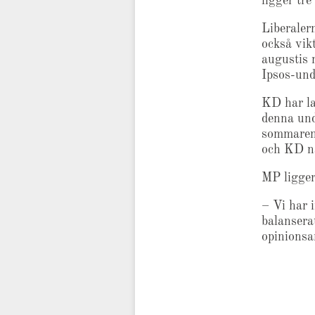
ligger tre
Liberaler
också vik
augustis 
Ipsos-und
KD har la
denna und
sommaren 
och KD nä
MP ligger
– Vi har i
balansera
opinionsa