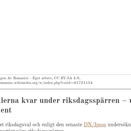
gen Av Romanist - Eget arbete, CC BY-SA 4.0,
commons.wikimedia.org/w/index.php?curid=61721154
alerna kvar under riksdagsspärren –
cent
et riksdagsval och enligt den senaste
DN/Ipsos
undersökn