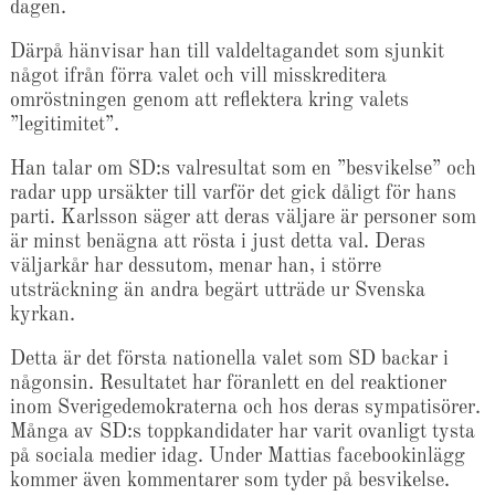
dagen.
Därpå hänvisar han till valdeltagandet som sjunkit
något ifrån förra valet och vill misskreditera
omröstningen genom att reflektera kring valets
”legitimitet”.
Han talar om SD:s valresultat som en ”besvikelse” och
radar upp ursäkter till varför det gick dåligt för hans
parti. Karlsson säger att deras väljare är personer som
är minst benägna att rösta i just detta val. Deras
väljarkår har dessutom, menar han, i större
utsträckning än andra begärt utträde ur Svenska
kyrkan.
Detta är det första nationella valet som SD backar i
någonsin. Resultatet har föranlett en del reaktioner
inom Sverigedemokraterna och hos deras sympatisörer.
Många av SD:s toppkandidater har varit ovanligt tysta
på sociala medier idag. Under Mattias facebookinlägg
kommer även kommentarer som tyder på besvikelse.