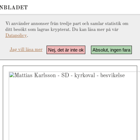
ONBLADET
Vi använder annonser från tredje part och samlar statistik om
ditt besökt som lagras krypterat. Du kan läsa mer på vår
Datapolicy
.
Nej, det är inte ok
Absolut, ingen fara
Jag vill läsa mer