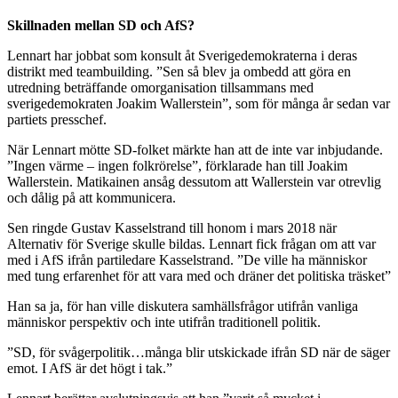
Skillnaden mellan SD och AfS?
Lennart har jobbat som konsult åt Sverigedemokraterna i deras
distrikt med teambuilding. ”Sen så blev ja ombedd att göra en
utredning beträffande omorganisation tillsammans med
sverigedemokraten Joakim Wallerstein”, som för många år sedan var
partiets presschef.
När Lennart mötte SD-folket märkte han att de inte var inbjudande.
”Ingen värme – ingen folkrörelse”, förklarade han till Joakim
Wallerstein. Matikainen ansåg dessutom att Wallerstein var otrevlig
och dålig på att kommunicera.
Sen ringde Gustav Kasselstrand till honom i mars 2018 när
Alternativ för Sverige skulle bildas. Lennart fick frågan om att var
med i AfS ifrån partiledare Kasselstrand. ”De ville ha människor
med tung erfarenhet för att vara med och dräner det politiska träsket”
Han sa ja, för han ville diskutera samhällsfrågor utifrån vanliga
människor perspektiv och inte utifrån traditionell politik.
”SD, för svågerpolitik…många blir utskickade ifrån SD när de säger
emot. I AfS är det högt i tak.”