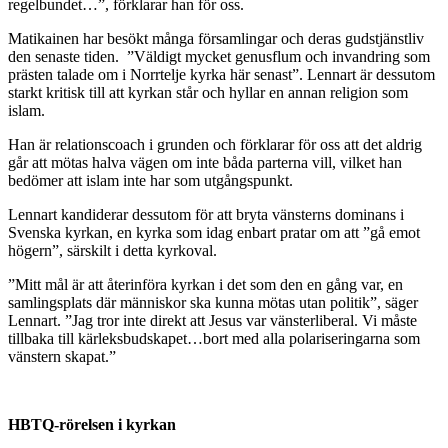
regelbundet…”, förklarar han för oss.
Matikainen har besökt många församlingar och deras gudstjänstliv
den senaste tiden. ”Väldigt mycket genusflum och invandring som
prästen talade om i Norrtelje kyrka här senast”. Lennart är dessutom
starkt kritisk till att kyrkan står och hyllar en annan religion som
islam.
Han är relationscoach i grunden och förklarar för oss att det aldrig
går att mötas halva vägen om inte båda parterna vill, vilket han
bedömer att islam inte har som utgångspunkt.
Lennart kandiderar dessutom för att bryta vänsterns dominans i
Svenska kyrkan, en kyrka som idag enbart pratar om att ”gå emot
högern”, särskilt i detta kyrkoval.
”Mitt mål är att återinföra kyrkan i det som den en gång var, en
samlingsplats där människor ska kunna mötas utan politik”, säger
Lennart. ”Jag tror inte direkt att Jesus var vänsterliberal. Vi måste
tillbaka till kärleksbudskapet…­­bort med alla polariseringarna som
vänstern skapat.”
HBTQ-rörelsen i kyrkan