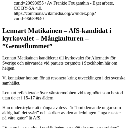
curid=20693655 / Av Frankie Fouganthin - Eget arbete,
CC BY-SA 4.0,
https://commons.wikimedia.org/w/index.php?
curid=96689940
Lennart Matikainen – AfS-kandidat i
kyrkovalet – Mångkulturen –
”Genusflummet”
Lennart Matikainen kandiderar till kyrkovalet för Alternativ för
Sverige och närvarade vid partiets torgmöte i Stockholm här om
helgen.
Vi kontaktar honom för att resonera kring utvecklingen i det svenska
samhället.
Lennart reflekterade över vänstermobben vid torgmötet som bestod
utan tjejer i 15–17 års åldern.
Han understryker att många av dessa är ”bortklemande ungar som
aldrig haft det svårt” och skriker av den anledningen ”inga rasister
på våra gator” åt AfS.
”Vi som har vandrat i verkligheten har mött de som har problem”,