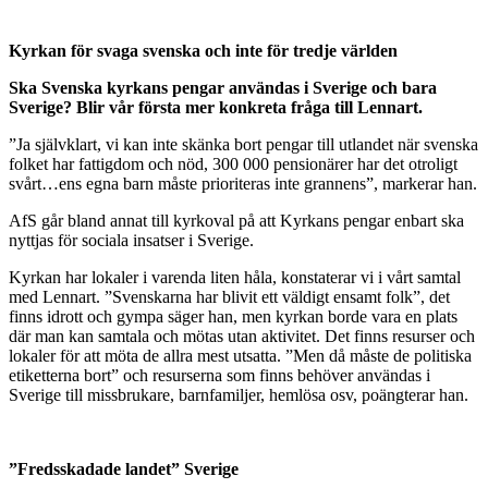
Kyrkan för svaga svenska och inte för tredje världen
Ska Svenska kyrkans pengar användas i Sverige och bara
Sverige? Blir vår första mer konkreta fråga till Lennart.
”Ja självklart, vi kan inte skänka bort pengar till utlandet när svenska
folket har fattigdom och nöd, 300 000 pensionärer har det otroligt
svårt…ens egna barn måste prioriteras inte grannens”, markerar han.
AfS går bland annat till kyrkoval på att Kyrkans pengar enbart ska
nyttjas för sociala insatser i Sverige.
Kyrkan har lokaler i varenda liten håla, konstaterar vi i vårt samtal
med Lennart. ”Svenskarna har blivit ett väldigt ensamt folk”, det
finns idrott och gympa säger han, men kyrkan borde vara en plats
där man kan samtala och mötas utan aktivitet. Det finns resurser och
lokaler för att möta de allra mest utsatta. ”Men då måste de politiska
etiketterna bort” och resurserna som finns behöver användas i
Sverige till missbrukare, barnfamiljer, hemlösa osv, poängterar han.
”Fredsskadade landet” Sverige