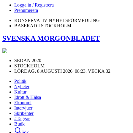
Logga in / Registrera
Prenumerera
KONSERVATIV NYHETSFÖRMEDLING
BASERAD I STOCKHOLM
SVENSKA MORGONBLADET
SEDAN 2020
STOCKHOLM
LÖRDAG, 8 AUGUSTI 2026, 08:23, VECKA 32
Politik
Nyheter
Kultur
Idrott & Hälsa
Ekonomi
Intervjuer
Skribenter
#Taggar
Butik
Sök