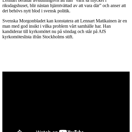
Lennart berättar avslutningsvis att han ”varit så mycket i
riksdagshuset, blir nästan hjärntvättad av att vara där” och anser att
det behövs nytt blod i svensk politik.
Svenska Morgonbladet kan konstatera att Lennart Matikainen är en
man med god insikt i vilka problem vårt samhälle har. Han
kandiderar till kyrkomötet nu på söndag och står på AfS
kyrkomöteslista ifrån Stockholms stift.