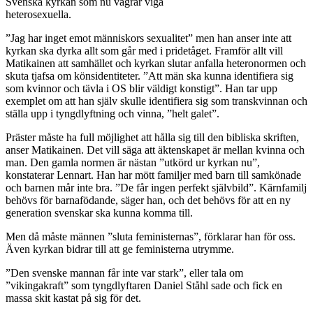
Svenska kyrkan som nu vägrar viga
heterosexuella.
”Jag har inget emot människors sexualitet” men han anser inte att
kyrkan ska dyrka allt som går med i pridetåget. Framför allt vill
Matikainen att samhället och kyrkan slutar anfalla heteronormen och
skuta tjafsa om könsidentiteter. ”Att män ska kunna identifiera sig
som kvinnor och tävla i OS blir väldigt konstigt”. Han tar upp
exemplet om att han själv skulle identifiera sig som transkvinnan och
ställa upp i tyngdlyftning och vinna, ”helt galet”.
Präster måste ha full möjlighet att hålla sig till den bibliska skriften,
anser Matikainen. Det vill säga att äktenskapet är mellan kvinna och
man. Den gamla normen är nästan ”utkörd ur kyrkan nu”,
konstaterar Lennart. Han har mött familjer med barn till samkönade
och barnen mår inte bra. ”De får ingen perfekt självbild”. Kärnfamilj
behövs för barnafödande, säger han, och det behövs för att en ny
generation svenskar ska kunna komma till.
Men då måste männen ”sluta feministernas”, förklarar han för oss.
Även kyrkan bidrar till att ge feministerna utrymme.
”Den svenske mannan får inte var stark”, eller tala om
”vikingakraft” som tyngdlyftaren Daniel Ståhl sade och fick en
massa skit kastat på sig för det.