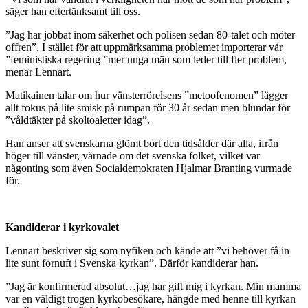
säger han eftertänksamt till oss.
”Jag har jobbat inom säkerhet och polisen sedan 80-talet och möter
offren”. I stället för att uppmärksamma problemet importerar vår
”feministiska regering ”mer unga män som leder till fler problem,
menar Lennart.
Matikainen talar om hur vänsterrörelsens ”metoofenomen” lägger
allt fokus på lite smisk på rumpan för 30 år sedan men blundar för
”våldtäkter på skoltoaletter idag”.
Han anser att svenskarna glömt bort den tidsålder där alla, ifrån
höger till vänster, värnade om det svenska folket, vilket var
någonting som även Socialdemokraten Hjalmar Branting vurmade
för.
Kandiderar i kyrkovalet
Lennart beskriver sig som nyfiken och kände att ”vi behöver få in
lite sunt förnuft i Svenska kyrkan”. Därför kandiderar han.
”Jag är konfirmerad absolut…jag har gift mig i kyrkan. Min mamma
var en väldigt trogen kyrkobesökare, hängde med henne till kyrkan