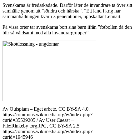
Svenskarna är fredsskadade. Därför låter de invandrare ta över sitt
samhälle genom att ”söndra och härska”. ”Ett land i krig har
sammanhållningen kvar i 3 generationer, uppskattar Lennart.
På vissa orter tar svenskarna bort sina barn ifrån ”fotbollen då den
blir så våldsamt med alla invandrargrupper”.
Av Quispiam – Eget arbete, CC BY-SA 4.0,
https://commons.wikimedia.org/w/index.php?
curid=35529205 / Av User:Caesar –
File:Rinkeby torg.JPG, CC BY-SA 2.5,
https://commons.wikimedia.org/w/index.php?
curid=1945946