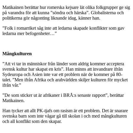
Matikainen berättar hur romerska kejsare lät olika folkgrupper ge sig
på varandra för att kunna ”söndra och härska”. Globalisterna och
politikerna gör någonting liknande idag, känner han.
”Folk i romarriket såg inte att ledarna skapade konflikter som gav
ledarna mer befogenheter…”
Mångkulturen
”Att vi tar in människor från länder som aldrig kommer acceptera
svensk kultur har skapat en kris”. Han minns att invandrare ifrån
Sydeuropa och Asien inte var ett problem när de kommer på 80-
talet. ”Men ifrån Afrika och arabvärlden skiljer kulturen för mycket
ifrån vår.”
”De som sticker ut är afrikaner i BRÅ:s senaste rapport”, berättar
Matikainen.
Han tycker att allt PK-tjafs om rasism är ett problem. Det är snarare
svenska barn som inte vågar gå till skolan i och med mångkulturen
och all konflikt som den skapar.