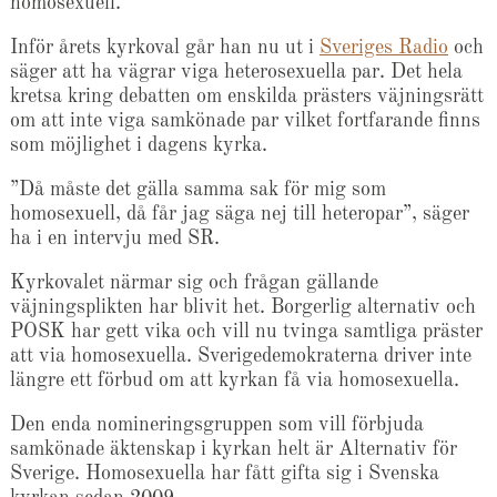
homosexuell.
Inför årets kyrkoval går han nu ut i
Sveriges Radio
och
säger att ha vägrar viga heterosexuella par. Det hela
kretsa kring debatten om enskilda prästers väjningsrätt
om att inte viga samkönade par vilket fortfarande finns
som möjlighet i dagens kyrka.
”Då måste det gälla samma sak för mig som
homosexuell, då får jag säga nej till heteropar”, säger
ha i en intervju med SR.
Kyrkovalet närmar sig och frågan gällande
väjningsplikten har blivit het. Borgerlig alternativ och
POSK har gett vika och vill nu tvinga samtliga präster
att via homosexuella. Sverigedemokraterna driver inte
längre ett förbud om att kyrkan få via homosexuella.
Den enda nomineringsgruppen som vill förbjuda
samkönade äktenskap i kyrkan helt är Alternativ för
Sverige. Homosexuella har fått gifta sig i Svenska