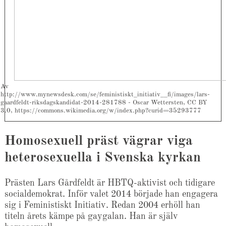
Av
http://www.mynewsdesk.com/se/feministiskt_initiativ__fi/images/lars-
gaardfeldt-riksdagskandidat-2014-281788 - Oscar Wettersten, CC BY
3.0, https://commons.wikimedia.org/w/index.php?curid=35293777
Homosexuell präst vägrar viga
heterosexuella i Svenska kyrkan
Prästen Lars Gårdfeldt är HBTQ-aktivist och tidigare
socialdemokrat. Inför valet 2014 började han engagera
sig i Feministiskt Initiativ. Redan 2004 erhöll han
titeln årets kämpe på gaygalan. Han är själv