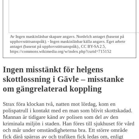
Av Ingen maskinläsbar skapare angavs. Nordelch antaget (baserat på
upphovsrättsanspråk). - Ingen maskinläsbar källa angavs. Eget arbete
antaget (baserat på upphovsrättsanspråk)., CC BY-SA 2.5,
https://commons.wikimedia.org/w/index.php?curid=715152
Ingen misstänkt för helgens
skottlossning i Gävle – misstanke
om gängrelaterad koppling
Strax föra klockan två, natten mot lördag, kom en
polispatrull i kontakt med en man som blivit skottskadad.
Mannan är tidigare känd av polisen som del av den
kriminala miljön i staden. Han föres till sjukhuset för vård
och mår under omständigheterna bra. Ett större område
fick därå spärras av och trafiken fick ledas om, enligt