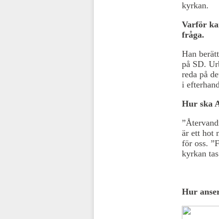
kyrkan.
Varför ka
fråga.
Han berätt
på SD. Urb
reda på de
i efterhan
Hur ska 
”Återvand
är ett hot
för oss. ”
kyrkan tas
Hur anser