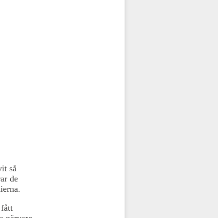
it så
rar de
ierna.
fått
ta närvaro