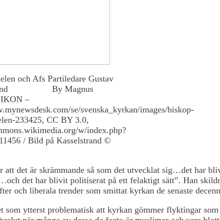
elen och Afs Partiledare Gustav
strand By Magnus
/ IKON –
w.mynewsdesk.com/se/svenska_kyrkan/images/biskop-
kelen-233425, CC BY 3.0,
ommons.wikimedia.org/w/index.php?
11456 / Bild på Kasselstrand ©
r att det är skrämmande så som det utvecklat sig…det har bliv
…och det har blivit politiserat på ett felaktigt sätt”. Han skild
fter och liberala trender som smittat kyrkan de senaste decenn
t som ytterst problematisk att kyrkan gömmer flyktingar som 
beslut när många av dessa de facto är muslimer och vars blot