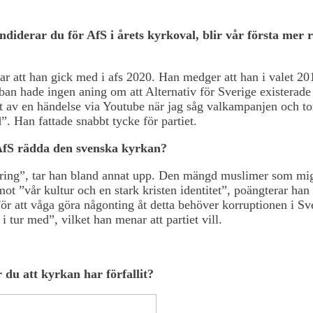
ndiderar du för AfS i årets kyrkoval, blir vår första mer 
ar att han gick med i afs 2020. Han medger att han i valet 20
an hade ingen aning om att Alternativ för Sverige existerade
t av en händelse via Youtube när jag såg valkampanjen och t
d”. Han fattade snabbt tycke för partiet.
AfS rädda den svenska kyrkan?
ring”, tar han bland annat upp. Den mängd muslimer som migr
 mot ”vår kultur och en stark kristen identitet”, poängterar han 
För att våga göra någonting åt detta behöver korruptionen i Sv
 i tur med”, vilket han menar att partiet vill.
 du att kyrkan har förfallit?