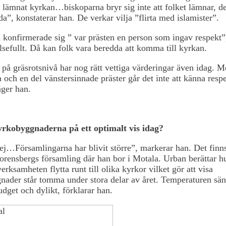
lämnat kyrkan…biskoparna bryr sig inte att folket lämnar, de
a”, konstaterar han. De verkar vilja ”flirta med islamister”.
konfirmerade sig ” var prästen en person som ingav respekt”,
lsefullt. Då kan folk vara beredda att komma till kyrkan.
 på gräsrotsnivå har nog rätt vettiga värderingar även idag. 
 och en del vänstersinnade präster går det inte att känna respe
äger han.
rkobyggnaderna på ett optimalt vis idag?
ej…Församlingarna har blivit större”, markerar han. Det finn
orensbergs församling där han bor i Motala. Urban berättar h
erksamheten flytta runt till olika kyrkor vilket gör att visa
ader står tomma under stora delar av året. Temperaturen sän
budget och dylikt, förklarar han.