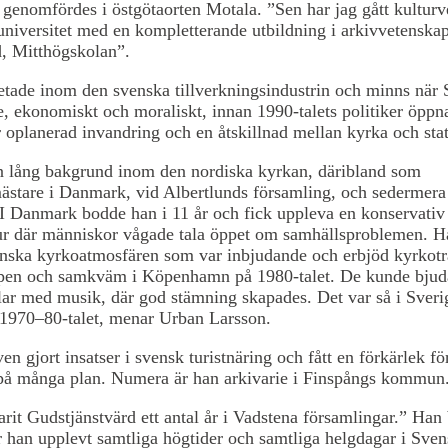
 genomfördes i östgötaorten Motala. ”Sen har jag gått kulturv
niversitet med en kompletterande utbildning i arkivvetenska
, Mitthögskolan”.
tade inom den svenska tillverkningsindustrin och minns när 
, ekonomiskt och moraliskt, innan 1990-talets politiker öpp
r oplanerad invandring och en åtskillnad mellan kyrka och stat
n lång bakgrund inom den nordiska kyrkan, däribland som
stare i Danmark, vid Albertlunds församling, och sedermera
I Danmark bodde han i 11 år och fick uppleva en konservativ
ur där människor vågade tala öppet om samhällsproblemen. 
anska kyrkoatmosfären som var inbjudande och erbjöd kyrkotr
en och samkväm i Köpenhamn på 1980-talet. De kunde bjuda 
lar med musik, där god stämning skapades. Det var så i Sveri
 1970–80-talet, menar Urban Larsson.
en gjort insatser i svensk turistnäring och fått en förkärlek fö
 på många plan. Numera är han arkivarie i Finspångs kommun
arit Gudstjänstvärd ett antal år i Vadstena församlingar.” Han 
r han upplevt samtliga högtider och samtliga helgdagar i Sve