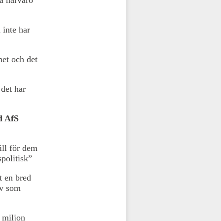
 inte har
het och det
det har
d AfS
ill för dem
spolitisk”
tt en bred
ov som
n miljon