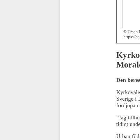
© Urban L
https://
Kyrko
Moral
Den beres
Kyrkovalet
Sverige i 
fördjupa o
”Jag tillh
tidigt unde
Urban föd