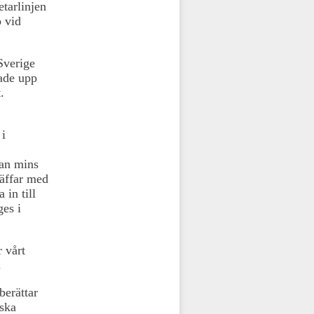
etarlinjen
p vid
Sverige
nade upp
.
 i
Han mins
äffar med
in till
ges i
r vårt
.
berättar
nska