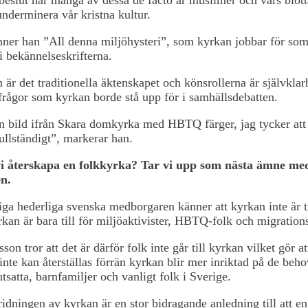
underminera vår kristna kultur.
er han ”All denna miljöhysteri”, som kyrkan jobbar för som
i bekännelseskrifterna.
är det traditionella äktenskapet och könsrollerna är självklar
frågor som kyrkan borde stå upp för i samhällsdebatten.
n bild ifrån Skara domkyrka med HBTQ färger, jag tycker att 
fullständigt”, markerar han.
i återskapa en folkkyrka? Tar vi upp som nästa ämne me
n.
ga hederliga svenska medborgaren känner att kyrkan inte är t
rkan är bara till för miljöaktivister, HBTQ-folk och migration
on tror att det är därför folk inte går till kyrkan vilket gör a
inte kan återställas förrän kyrkan blir mer inriktad på de beh
utsatta, barnfamiljer och vanligt folk i Sverige.
idningen av kyrkan är en stor bidragande anledning till att e