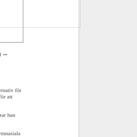
 –
rnativ för
ör att
rar han
ymnasiala