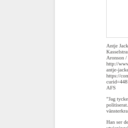
Antje Jack
Kassel
Aronson 
http://ww
antje-jac
https://c
curid=448
AFS
”Jag tycke
politiserat
vänsterkra
Han ser de
utvisnings