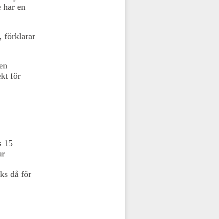
 har en
 förklarar
Men
kt för
s 15
ur
ks då för