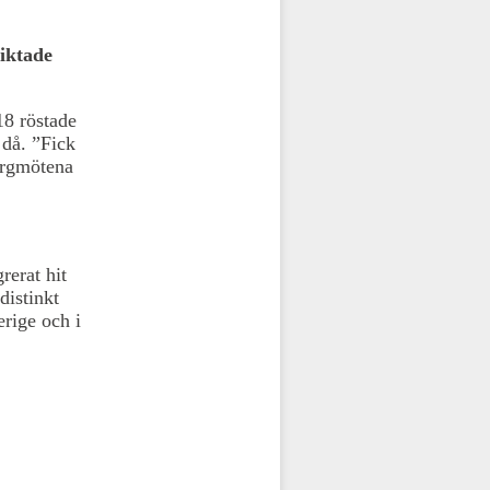
riktade
18 röstade
 då. ”Fick
orgmötena
erat hit
distinkt
erige och i