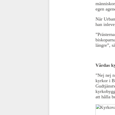
människor 
egen agend
När Urban 
han inleve
”Prästerna
biskoparna
längre”, s
Vårdas ky
”Nej nej n
kyrkor i B
Gudtjänstv
kyrkobyggn
att hålla 