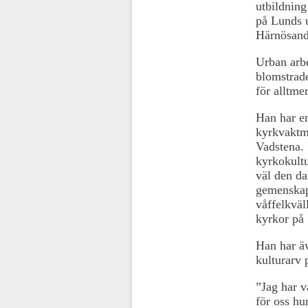
utbildning
på Lunds u
Härnösand
Urban arbe
blomstrade
för alltme
Han har e
kyrkvaktmä
Vadstena. 
kyrkokult
väl den d
gemenskap
våffelkväl
kyrkor på
Han har äv
kulturarv
”Jag har v
för oss hu