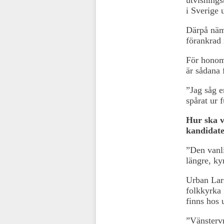
i Sverige 
Därpå nämn
förankrad 
För honom 
är sådana 
”Jag såg e
spårat ur 
Hur ska v
kandidate
”Den vanli
längre, ky
Urban Larss
folkkyrka 
finns hos 
”Vänstervr