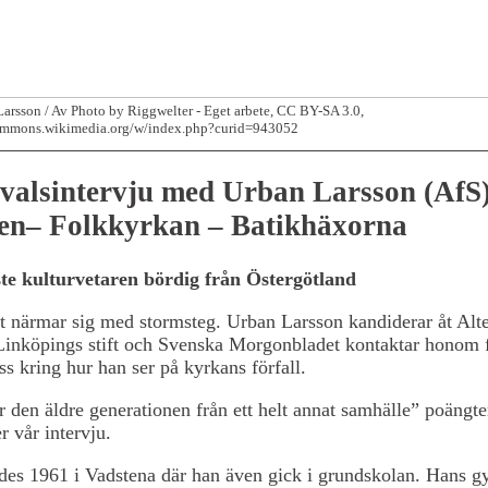
arsson / Av Photo by Riggwelter - Eget arbete, CC BY-SA 3.0,
commons.wikimedia.org/w/index.php?curid=943052
valsintervju med Urban Larsson (AfS)
en– Folkkyrkan – Batikhäxorna
te kulturvetaren bördig från Östergötland
 närmar sig med stormsteg. Urban Larsson kandiderar åt Alte
Linköpings stift och Svenska Morgonbladet kontaktar honom f
ss kring hur han ser på kyrkans förfall.
ör den äldre generationen från ett helt annat samhälle” poängte
r vår intervju.
des 1961 i Vadstena där han även gick i grundskolan. Hans g