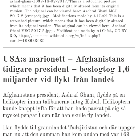
ashraf-ghani-1839-18-02-2017/This is a retouched picture,
which means that it has been digitally altered from its original
version. The original can be viewed here: Aschraf Ghani MSC
2017 2 (cropped).jpg: . Modifications made by A1Cafel.This is a
retouched picture, which means that it has been digitally altered
from its original version. The original can be viewed here: Aschraf
Ghani MSC 2017 2.jpg: . Modifications made by A1Cafel., CC BY
3.0, https://commons.wikimedia.org/w/index.php?
curid=108633635
USA:s marionett – Afghanistans
tidigare president – beslogtog 1,6
miljarder vid flykt från landet
Afghanistans president, Ashraf Ghani, flydde på en
helikopter innan talibanerna intog Kabul. Helikoptern
kunde knappt lyfta för att han hade packat på sig så
mycket pengar i den när han skulle fly landet.
Han flydde till grannlandet Tadzjikistan och där uppger
man nu att den summan han kom undan med var 169