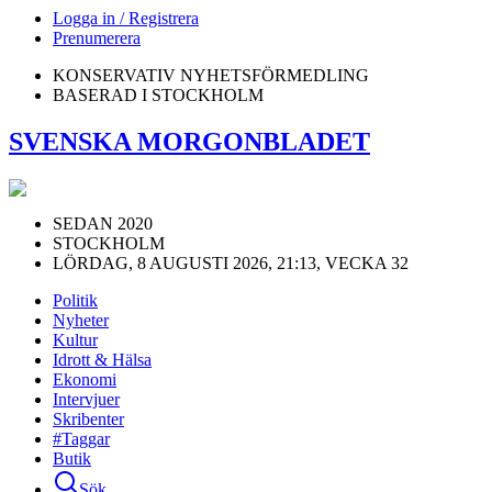
Logga in / Registrera
Prenumerera
KONSERVATIV NYHETSFÖRMEDLING
BASERAD I STOCKHOLM
SVENSKA MORGONBLADET
SEDAN 2020
STOCKHOLM
LÖRDAG, 8 AUGUSTI 2026, 21:13, VECKA 32
Politik
Nyheter
Kultur
Idrott & Hälsa
Ekonomi
Intervjuer
Skribenter
#Taggar
Butik
Sök