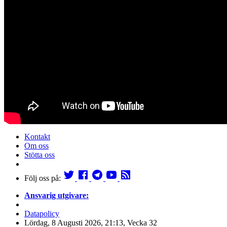
Kontakt
Om oss
Stötta oss
Följ oss på:
Ansvarig utgivare:
Datapolicy
Lördag, 8 Augusti 2026, 21:13, Vecka 32