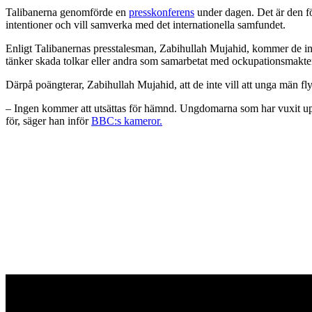
Talibanerna genomförde en
presskonferens
under dagen. Det är den för
intentioner och vill samverka med det internationella samfundet.
Enligt Talibanernas presstalesman, Zabihullah Mujahid, kommer de inom
tänker skada tolkar eller andra som samarbetat med ockupationsmakte
Därpå poängterar, Zabihullah Mujahid, att de inte vill att unga män fl
– Ingen kommer att utsättas för hämnd. Ungdomarna som har vuxit upp h
för, säger han inför
BBC:s kameror.