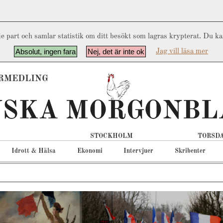
e part och samlar statistik om ditt besökt som lagras krypterat. Du k
Absolut, ingen fara
Nej, det är inte ok
Jag vill läsa mer
RMEDLING
STOCKHOLM
TORSDA
Idrott & Hälsa
Ekonomi
Intervjuer
Skribenter