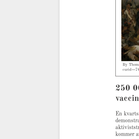
By Thoma
curid=7
250 0
vaccin
En kvarts
demonstra
aktivistst
kommer av