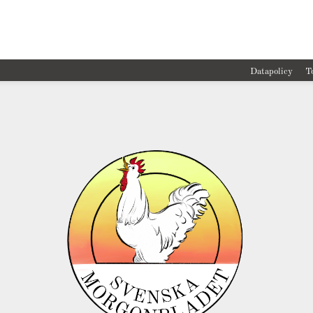
Datapolicy
T