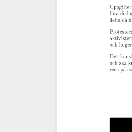
Uppgifter
föra dial
delta då d
Protester
aktiviste
och höger
Det frans
och ska k
resa på e