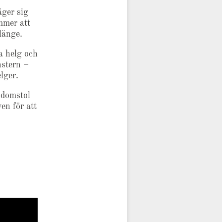
äger sig
mmer att
 länge.
a helg och
nstern –
lger.
sdomstol
en för att