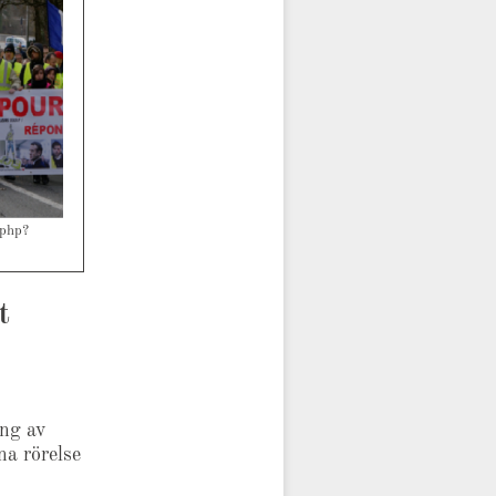
.php?
t
ing av
na rörelse