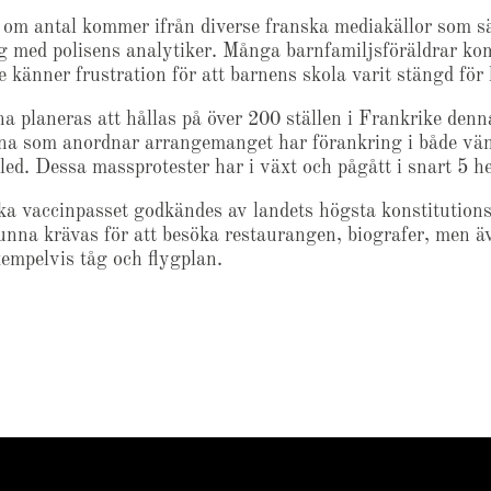
 om antal kommer ifrån diverse franska mediakällor som s
og med polisens analytiker. Många barnfamiljsföräldrar ko
e känner frustration för att barnens skola varit stängd för
na planeras att hållas på över 200 ställen i Frankrike denn
rna som anordnar arrangemanget har förankring i både vä
led. Dessa massprotester har i växt och pågått i snart 5 he
ka vaccinpasset godkändes av landets högsta konstitution
unna krävas för att besöka restaurangen, biografer, men äv
xempelvis tåg och flygplan.