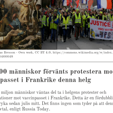
s Bresson - Own work, CC BY 4.0, https://commons.wikimedia.org/w/index
6466648
00 människor förvänts protestera mo
passet i Frankrike denna helg
 miljon människor väntas del ta i helgens protester och
tioner mot vaccinpasset i Frankrike. Detta är en fördubbl
ryka sedan julis mitt. Det finns ingen som tyder på att den
tal, enligt Russia Today.