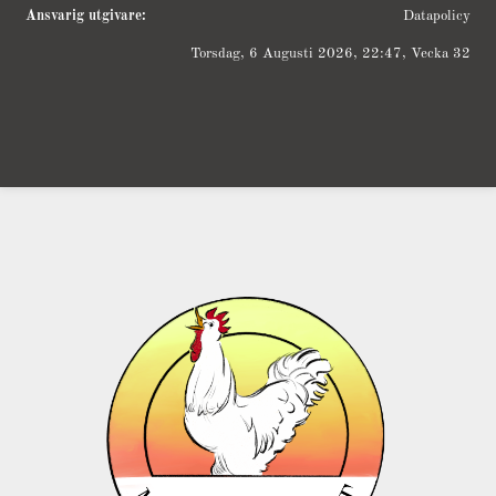
Ansvarig utgivare:
Datapolicy
Torsdag, 6 Augusti 2026, 22:47, Vecka 32