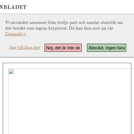
ONBLADET
Vi använder annonser från tredje part och samlar statistik om
ditt besökt som lagras krypterat. Du kan läsa mer på vår
Datapolicy
.
Nej, det är inte ok
Absolut, ingen fara
Jag vill läsa mer