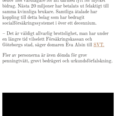
behov hos vårdtagare för att därmed lyft för mycket
bidrag. Nästa 20 miljoner har betalats ut felaktigt till
samma kvinnliga brukare. Samtliga åtalade har
koppling till detta bolag som har bedragit
socialförsäkringssystemet i över ett decennium.
– Det är väldigt allvarlig brottslighet, man har under
en längre tid vilselett Försäkringskassan och
Göteborgs stad, säger domaren Eva Alsin till
SVT.
Fler av personerna är även dömda för grov
penningtvätt, grovt bedrägeri och urkundsförfalskning.