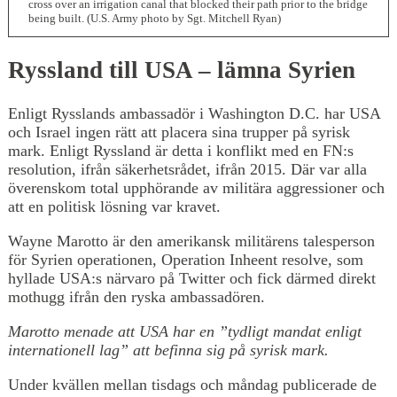
cross over an irrigation canal that blocked their path prior to the bridge
being built. (U.S. Army photo by Sgt. Mitchell Ryan)
Ryssland till USA – lämna Syrien
Enligt Rysslands ambassadör i Washington D.C. har USA
och Israel ingen rätt att placera sina trupper på syrisk
mark. Enligt Ryssland är detta i konflikt med en FN:s
resolution, ifrån säkerhetsrådet, ifrån 2015. Där var alla
överenskom total upphörande av militära aggressioner och
att en politisk lösning var kravet.
Wayne Marotto är den amerikansk militärens talesperson
för Syrien operationen, Operation Inheent resolve, som
hyllade USA:s närvaro på Twitter och fick därmed direkt
mothugg ifrån den ryska ambassadören.
Marotto menade att USA har en ”tydligt mandat enligt
internationell lag” att befinna sig på syrisk mark.
Under kvällen mellan tisdags och måndag publicerade de