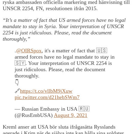
ryska ambassaden officiella markering med hänvisning till
UNSCR 2254, FN, resolutionen ifrån 2015.
“It’s a matter of fact that US armed forces have no legal
mandate to stay in Syria. Your interpretation of UNSCR
2254 is just ridiculous. Please, read the document
thoroughly,”
.
@OIRSpox
, it's a matter of fact that 🇺🇸
armed forces have no legal mandate to stay in
🇸🇾. Your interpretation of UNSCR 2254 is
just ridiculous. Please, read the document
thoroughly.
👇
🔗
https://t.co/vllbM9jXuw
pic.twitter.com/d21hebSWm7
— Russian Embassy in USA 🇷🇺
(@RusEmbUSA)
August 9, 2021
Kreml anser att USA bör sluta ifrågasätta Rysslands
agerade i Krim när de själva inte kan hålla sina soldater