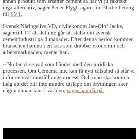
annan produkt som ersätter cement så har vi ju faktiskt
inga alternativ, säger Peder Flygt, ägare för Blixbo betong
till
SVT.
Svensk Näringslivs VD, civilekonom Jan-Olof Jacke,
säger till
TT
att det inte går att ställa om svensk
cementindustri på 8 månader. Efter denna period kommer
branschen hamna i en kris som drabbar ekonomin och
arbetsmarknaden, menar han.
– Nu får vi se vad som händer med den juridiska
processen. Om Cementa inte kan få nytt tillstånd så står vi
inför en svår omställningsprocess. Och man ska komma
ihåg att det blir inte mindre utsläpp om brytningen sker
någon annanstans i världen,
säger han därpå.