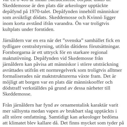
Skeddemosse är den plats där arkeologer upptäckte
depåfynd på 1970-talet. Depåfynden innehöll människor
som avsiktligt dödats. Skeddemosse och Kvinnö ligger
inom korta avstånd ifrån varandra. Ön var troligtvis
kultplats under forntiden.
Järnåldern var en era när det ”svenska” samhället fick en
tydligare centralstyrning, utifrån dåtidens förutsättningar.
Fornborgarna är ett uttryck för en starkare regional
maktutövning. Depåfynden vid Skedemosse från
järnåldern kan påvisa att människor i större utsträckning
avrättades utifrån ett normregelverk som troligtvis alltmer
formaliserades när maktstrukturerna växte fram. Det är
möjligt att borgen var en plats där människooffer och
dödstraff verkställdes på grund av dessa närheter till
Skeddemosse.
Från järnåldern har fynd av ornamentalisk karaktär varit
mer sällsynta medan vapen av brukbart slag upptäckts i
allt större omfattning. Samtidigt kan arkeologer bedöma
att klimatet blev kallare då. Det finns mycket som tyder på