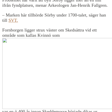
ifrån fyndplatsen, menar Arkeologen Jan-Henrik Fallgren.
– Marken här tillhörde Sörby under 1700-talet, säger han
till
SVT.
Fornborgen ligger strax väster om Skedsättra vid ett
område som kallas Kvinnö som
var en ö 400 år innan Skeddemosse började dikas ur.