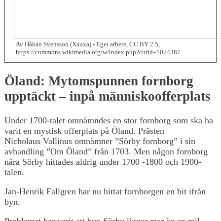
Av Håkan Svensson (Xauxa) - Eget arbete, CC BY 2.5,
https://commons.wikimedia.org/w/index.php?curid=1074387
Öland: Mytomspunnen fornborg
upptäckt – inpå människoofferplats
Under 1700-talet omnämndes en stor fornborg som ska ha
varit en mystisk offerplats på Öland. Prästen
Nicholaus Vallinus omnämner ”Sörby fornborg” i sin
avhandling ”Om Öland” från 1703. Men någon fornborg
nära Sörby hittades aldrig under 1700 -1800 och 1900-
talen.
Jan-Henrik Fallgren har nu hittat fornborgen en bit ifrån
byn.
Problemet har varit att byn Sörby ligger mer än en mil