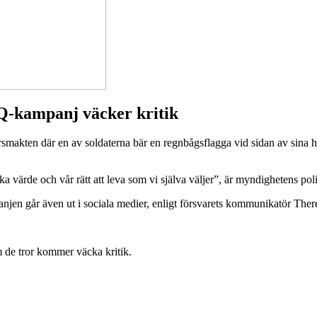
Q-kampanj väcker kritik
makten där en av soldaterna bär en regnbågsflagga vid sidan av sina helt
lika värde och vår rätt att leva som vi själva väljer”, är myndighetens po
jen går även ut i sociala medier, enligt försvarets kommunikatör Ther
om de tror kommer väcka kritik.