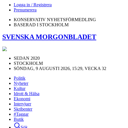
Logga in / Registrera
Prenumerera
KONSERVATIV NYHETSFÖRMEDLING
BASERAD I STOCKHOLM
SVENSKA MORGONBLADET
SEDAN 2020
STOCKHOLM
SÖNDAG, 9 AUGUSTI 2026, 15:29, VECKA 32
Politik
Nyheter
Kultur
Idrott & Hälsa
Ekonomi
Intervjuer
Skribenter
#Taggar
Butik
Sök