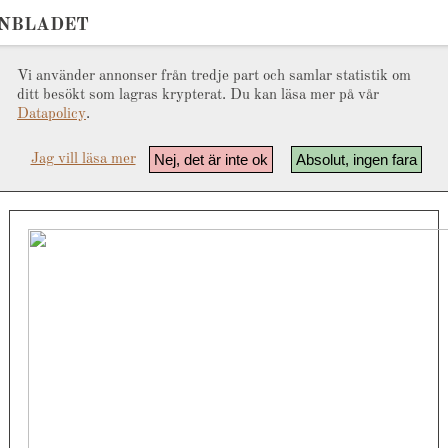
ONBLADET
Vi använder annonser från tredje part och samlar statistik om
ditt besökt som lagras krypterat. Du kan läsa mer på vår
Datapolicy
.
Nej, det är inte ok
Absolut, ingen fara
Jag vill läsa mer