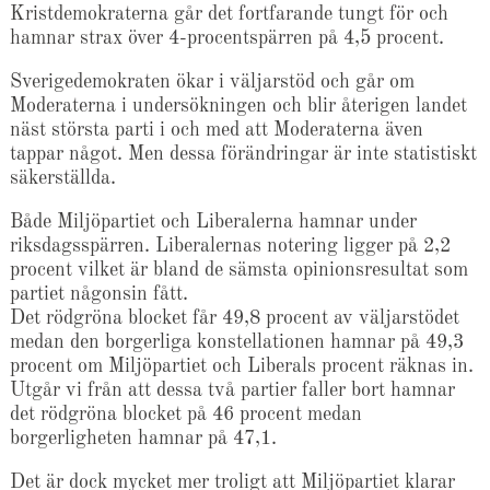
Kristdemokraterna går det fortfarande tungt för och
hamnar strax över 4-procentspärren på 4,5 procent.
Sverigedemokraten ökar i väljarstöd och går om
Moderaterna i undersökningen och blir återigen landet
näst största parti i och med att Moderaterna även
tappar något. Men dessa förändringar är inte statistiskt
säkerställda.
Både Miljöpartiet och Liberalerna hamnar under
riksdagsspärren. Liberalernas notering ligger på 2,2
procent vilket är bland de sämsta opinionsresultat som
partiet någonsin fått.
Det rödgröna blocket får 49,8 procent av väljarstödet
medan den borgerliga konstellationen hamnar på 49,3
procent om Miljöpartiet och Liberals procent räknas in.
Utgår vi från att dessa två partier faller bort hamnar
det rödgröna blocket på 46 procent medan
borgerligheten hamnar på 47,1.
Det är dock mycket mer troligt att Miljöpartiet klarar